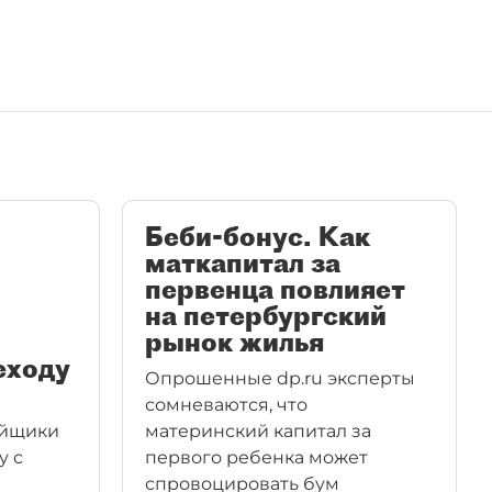
Беби-бонус. Как
маткапитал за
первенца повлияет
на петербургский
рынок жилья
еходу
Опрошенные dp.ru эксперты
сомневаются, что
ойщики
материнский капитал за
у с
первого ребенка может
спровоцировать бум