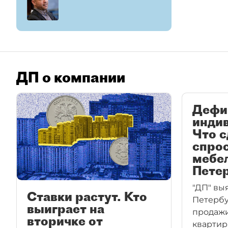
ДП о компании
Дефи
инди
Что 
спрос
мебе
Пете
"ДП" выя
Ставки растут. Кто
Петербу
выиграет на
продаж
вторичке от
квартир