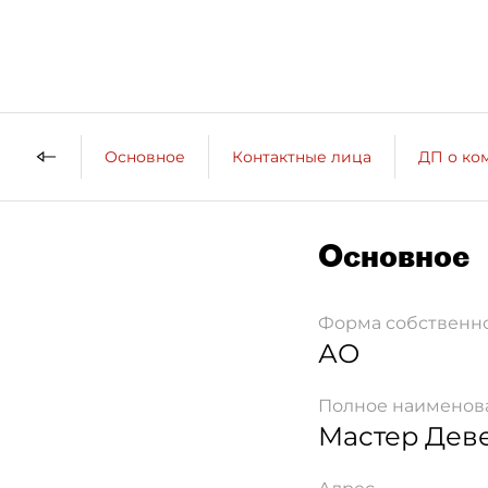
Основное
Контактные лица
ДП о ко
Основное
Форма собственн
АО
Полное наименов
Мастер Дев