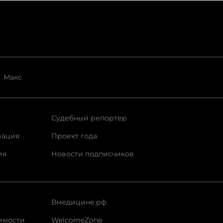
Макс
Судебный репортер
рация
Проект года
ия
Новости подписчиков
Вмедицине.рф
имости
WelcomeZone