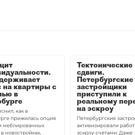
цит
Тектонические
видуальности.
сдвиги.
сдерживает
Петербургские
 на квартиры с
застройщики
лью в
приступили к
рбурге
реальному пер
на эскроу
снил, как в
рге прижилась опция
Петербургские застр
и меблированных
активизировали работ
 в новостройках,
эскроу-счетами. Даже