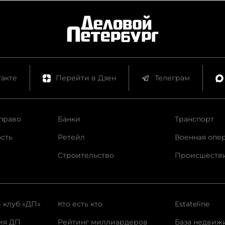
акте
Перейти в Дзен
Телеграм
право
Банки
Транспорт
сть
Ретейл
Военная опе
Строительство
Происшеств
 клуб «ДП»
Кто есть кто
Estateline
ия ДП
Рейтинг миллиардеров
База недвиж