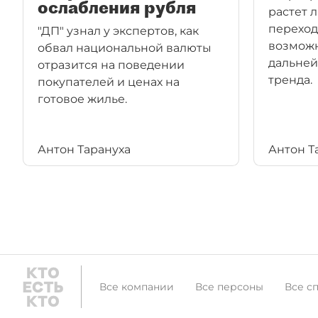
ослабления рубля
растет л
переход
"ДП" узнал у экспертов, как
возможн
обвал национальной валюты
дальне
отразится на поведении
тренда.
покупателей и ценах на
готовое жилье.
Антон Тарануха
Антон Т
Все компании
Все персоны
Все с