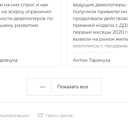
и на них спрос и как
ведущие девелоперы,
 на эскроу ограничил
получили привилегии
ости девелоперов по
продолжали действова
йшему развитию
прежней модели с ДДУ
первые месяцы 2020 г
вывели на рынок жил
комплексы с продажа
новым правилам.
арануха
Антон Тарануха
Показать все
пециализации
Пресс-досье