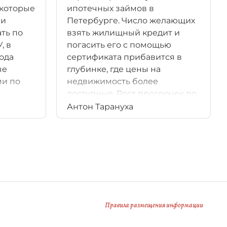
 которые
ипотечных займов в
 и
Петербурге. Число желающих
ть по
взять жилищный кредит и
, в
погасить его с помощью
ода
сертификата прибавится в
ые
глубинке, где цены на
ми по
недвижимость более
доступные. Рост просрочек по
платежам может стать
Антон Тарануха
негативным фактором
нововведений.
Правила размещения информации