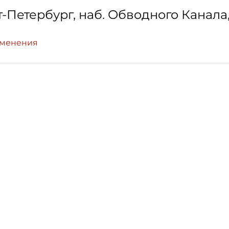
т-Петербург
,
наб. Обводного Канала, д
зменения