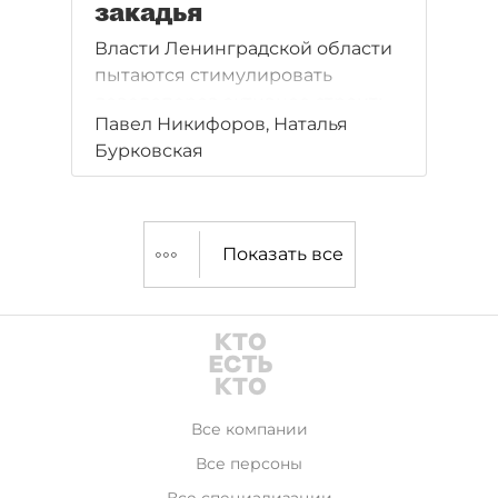
закадья
Власти Ленинградской области
пытаются стимулировать
девелоперов активнее строить
Павел Никифоров, Наталья
коммерческую недвижимость
Бурковская
в зоне закадья.
Показать все
Все компании
Все персоны