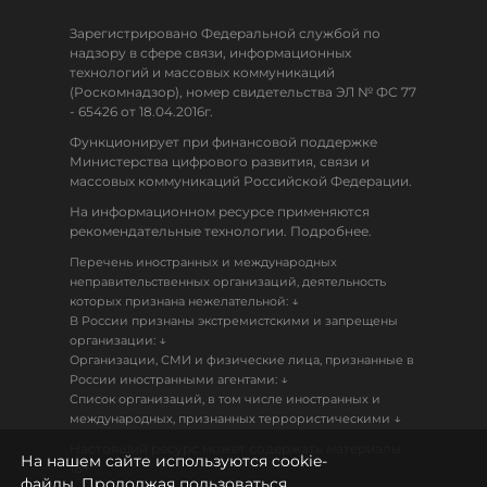
Зарегистрировано Федеральной службой по
надзору в сфере связи, информационных
технологий и массовых коммуникаций
(Роскомнадзор), номер свидетельства ЭЛ № ФС 77
- 65426 от 18.04.2016г.
Функционирует при финансовой поддержке
Министерства цифрового развития, связи и
массовых коммуникаций Российской Федерации.
На информационном ресурсе применяются
рекомендательные технологии. Подробнее.
Перечень иностранных и международных
неправительственных организаций, деятельность
↓
которых признана нежелательной:
В России признаны экстремистскими и запрещены
↓
организации:
Организации, СМИ и физические лица, признанные в
↓
России иностранными агентами:
Список организаций, в том числе иностранных и
↓
международных, признанных террористическими
Настоящий ресурс может содержать материалы
На нашем сайте используются cookie-
18+
файлы. Продолжая пользоваться