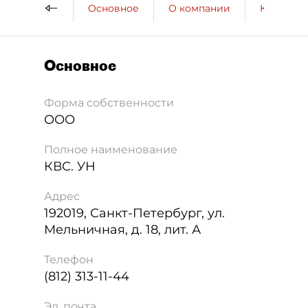
Основное
О компании
Контактн
Основное
Форма собственности
ООО
Полное наименование
КВС. УН
Адрес
192019
,
Санкт-Петербург
,
ул.
Мельничная, д. 18, лит. А
Телефон
(812) 313-11-44
Эл. почта