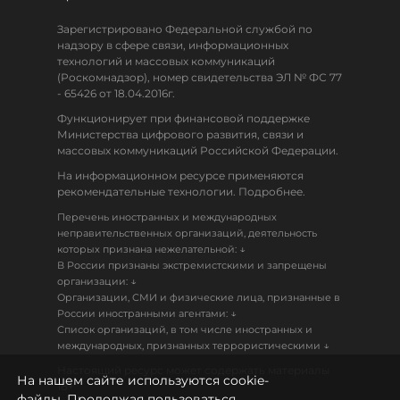
Зарегистрировано Федеральной службой по
надзору в сфере связи, информационных
технологий и массовых коммуникаций
(Роскомнадзор), номер свидетельства ЭЛ № ФС 77
- 65426 от 18.04.2016г.
Функционирует при финансовой поддержке
Министерства цифрового развития, связи и
массовых коммуникаций Российской Федерации.
На информационном ресурсе применяются
рекомендательные технологии. Подробнее.
Перечень иностранных и международных
неправительственных организаций, деятельность
↓
которых признана нежелательной:
В России признаны экстремистскими и запрещены
↓
организации:
Организации, СМИ и физические лица, признанные в
↓
России иностранными агентами:
Список организаций, в том числе иностранных и
↓
международных, признанных террористическими
Настоящий ресурс может содержать материалы
На нашем сайте используются cookie-
18+
файлы. Продолжая пользоваться