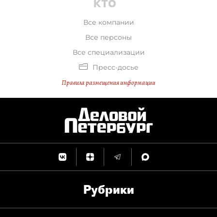
Все компании
Все персоны
Все специализации
Пресс-досье
Правила размещения информации
Рубрики