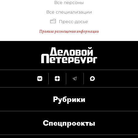
Все персоны
Все специализации
Пресс-досье
Правила размещения информации
Рубрики
Спец­проекты