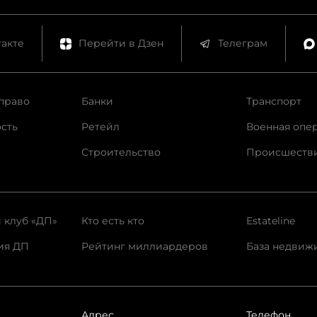
акте
Перейти в Дзен
Телеграм
право
Банки
Транспорт
сть
Ретейл
Военная опе
Строительство
Происшеств
 клуб «ДП»
Кто есть кто
Estateline
ия ДП
Рейтинг миллиардеров
База недвиж
Адрес
Телефон