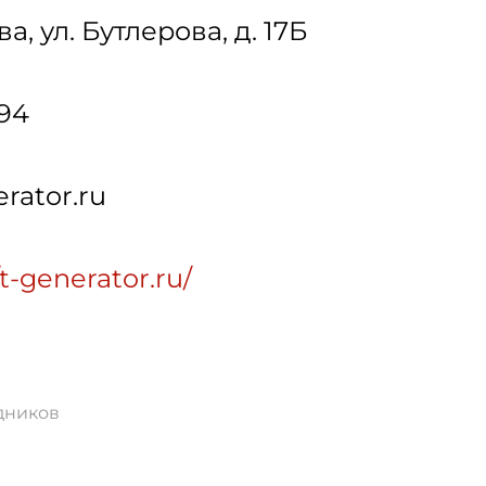
ва
,
ул. Бутлерова, д. 17Б
-94
rator.ru
/t-generator.ru/
дников