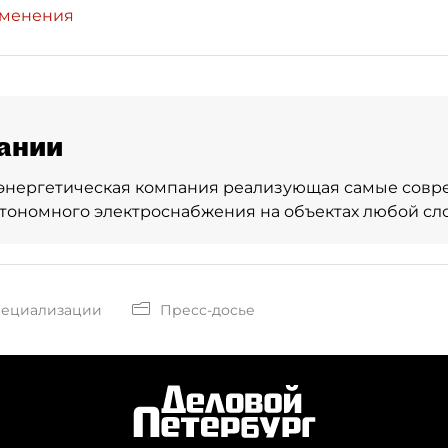
зменения
ании
 энергетическая компания реализующая самые сов
втономного электроснабжения на объектах любой сл
пециализации
Пресс-досье