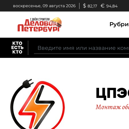
$
€
воскресенье, 09 августа 2026
82,17
94,84
Рубр
ЦПЭ
Монтаж обо