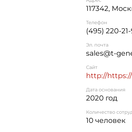
Адрес
117342
,
Моск
Телефон
(495) 220-21
Эл. почта
sales@t-gene
Сайт
http://https:/
Дата основания
2020 год
Количество сотру
10 человек