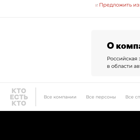
Предложить и
О комп
Российская
в области а
Все компании
Все персоны
Все с