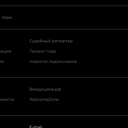
Макс
Судебный репортер
рация
Проект года
ия
Новости подписчиков
Вмедицине.рф
имости
WelcomeZone
E-mail