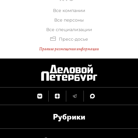
Все компании
Все персоны
Все специализации
Пресс-досье
Правила размещения информации
Рубрики