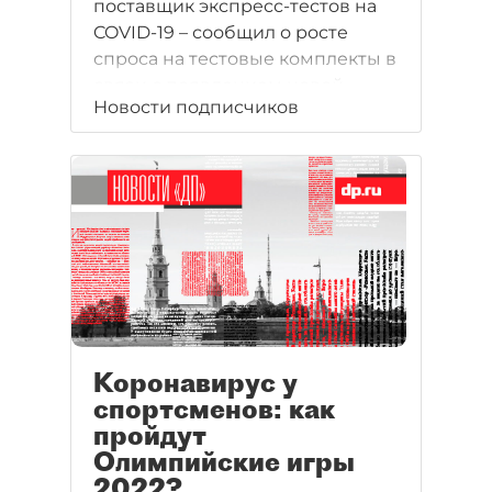
поставщик экспресс-тестов на
COVID-19 – сообщил о росте
спроса на тестовые комплекты в
связи с появлением новой
Новости подписчиков
волны заболеваемости в Южной
Корее и Китае.
Коронавирус у
спортсменов: как
пройдут
Олимпийские игры
2022?