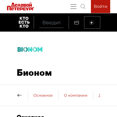
Войти
Бионом
Основное
О компании
ДП о ко