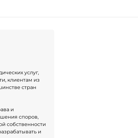
ических услуг,
и, клиентам из
шинстве стран
ава и
ешения споров,
ой собственности
разрабатывать и