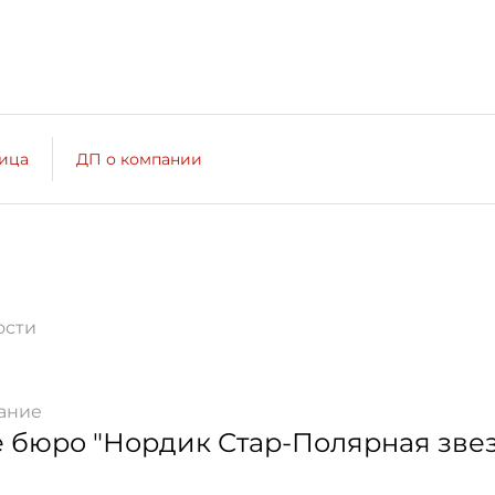
лица
ДП о компании
ости
ание
 бюро "Нордик Стар-Полярная звез