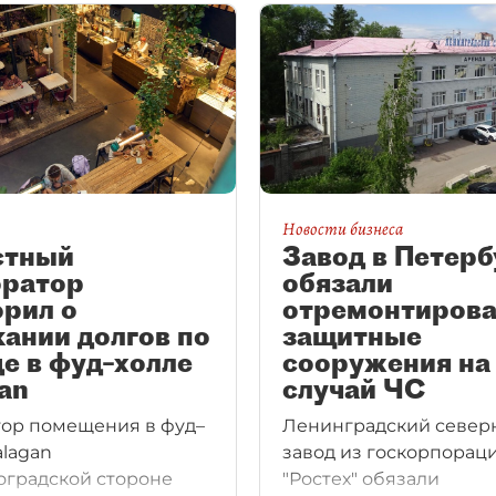
Новости бизнеса
стный
Завод в Петерб
оратор
обязали
рил о
отремонтирова
ании долгов по
защитные
е в фуд–холле
сооружения на
an
случай ЧС
ор помещения в фуд–
Ленинградский север
alagan
завод из госкорпорац
оградской стороне
"Ростех" обязали