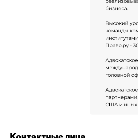
реализовыва
бизнеса.
Высокий ур
команды ко
институтами,
Право.ру - 3
Адвокатское
международн
головной оф
Адвокатское
партнерами,
США и иных 
Контактные лица