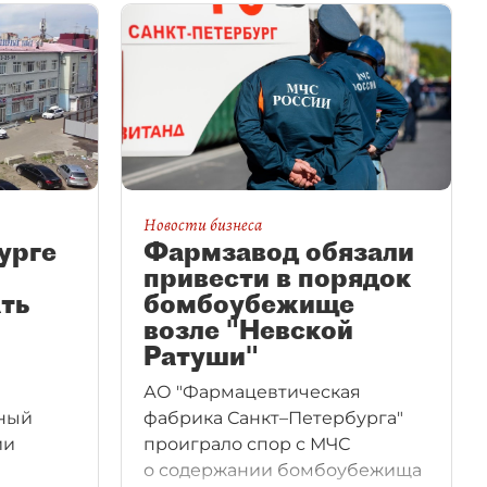
Новости бизнеса
урге
Фармзавод обязали
привести в порядок
ть
бомбоубежище
возле "Невской
Ратуши"
АО "Фармацевтическая
ный
фабрика Санкт–Петербурга"
ии
проиграло спор с МЧС
о содержании бомбоубежища