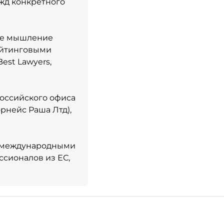
жд конкретного
ое мышление
ейтинговыми
Best Lawyers,
российского офиса
нейс Раша Лтд),
 с международными
ссионалов из ЕС,