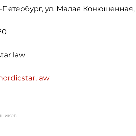
-Петербург
,
ул. Малая Конюшенная, д
20
tar.law
nordicstar.law
дников