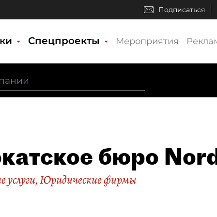
Подписаться
ики
Спецпроекты
Мероприятия
Рекла
катское бюро Nord
 услуги
,
Юридические фирмы