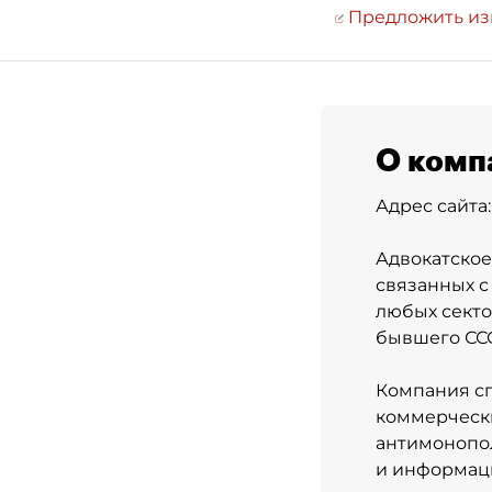
Предложить и
О комп
Адрес сайта
Адвокатское
связанных с
любых секто
бывшего СС
Компания сп
коммерчески
антимонопол
и информаци