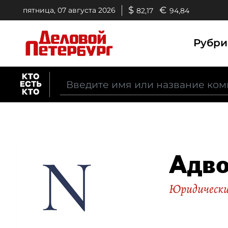
$
€
пятница, 07 августа 2026
82,17
94,84
Рубр
Адво
Юридические