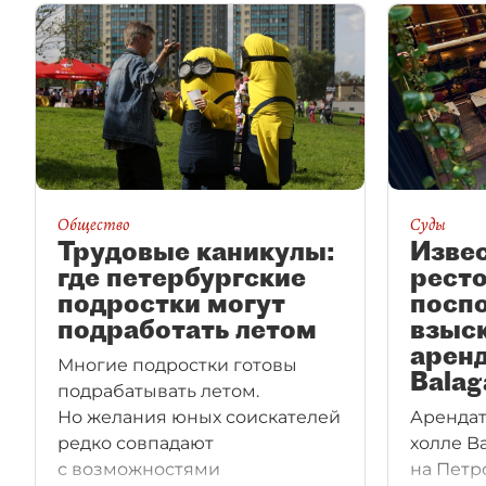
Общество
Суды
Трудовые каникулы:
Изве
где петербургские
рест
подростки могут
поспо
подработать летом
взыск
аренд
Многие подростки готовы
Balag
подрабатывать летом.
Но желания юных соискателей
Арендат
редко совпадают
холле B
с возможностями
на Петр