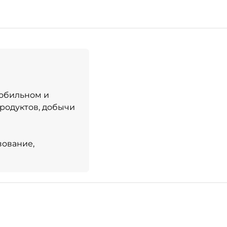
мобильном и
продуктов, добычи
зование,