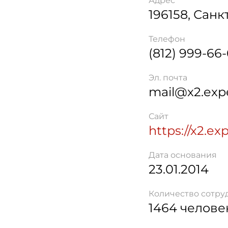
Адрес
196158
,
Санк
Телефон
(812) 999-66
Эл. почта
mail@x2.exp
Сайт
https://x2.ex
Дата основания
23.01.2014
Количество сотру
1464 челове