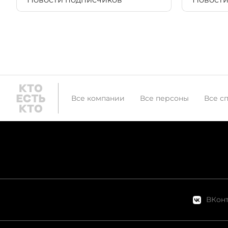
Все компании
Все персоны
Все с
ВКонт