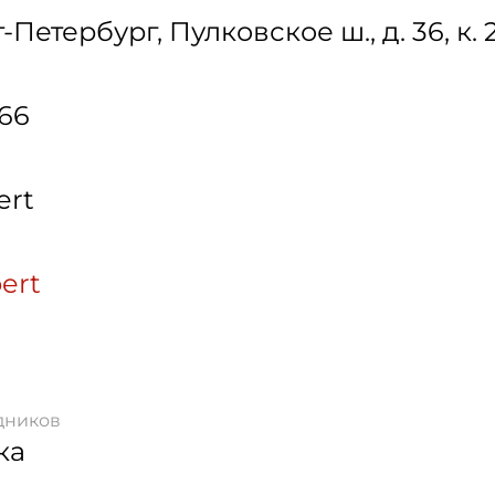
т-Петербург
,
Пулковское ш., д. 36, к. 
-66
ert
pert
дников
ка