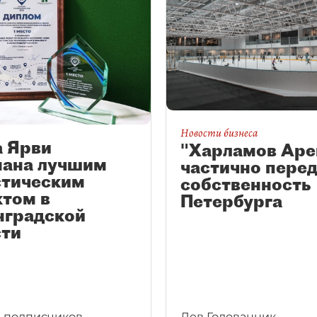
Новости бизнеса
а Ярви
"Харламов Аре
нана лучшим
частично перед
стическим
собственность
ктом в
Петербурга
нградской
сти
 подписчиков
Лев Годованник