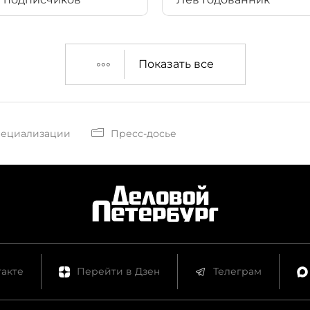
Показать все
пециализации
Пресс-досье
акте
Перейти в Дзен
Телеграм