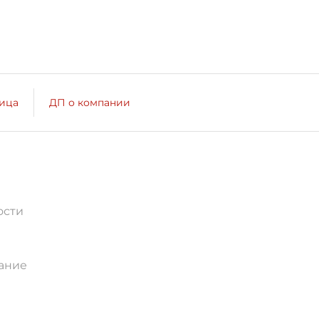
лица
ДП о компании
ости
ание