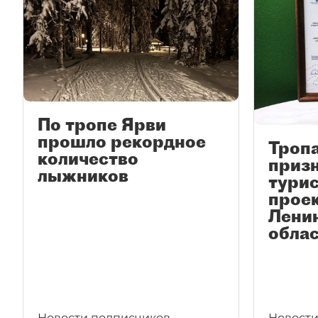
По тропе Ярви
прошло рекордное
Троп
количество
приз
лыжников
тури
прое
Лени
обла
Новости подписчиков
Новости