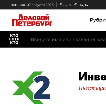
$
€
пятница, 07 августа 2026
82,17
94,84
Рубр
Инве
Инвестицио