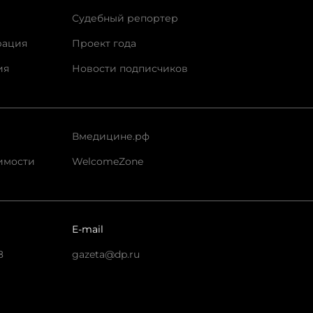
Судебный репортер
рация
Проект года
ия
Новости подписчиков
Вмедицине.рф
имости
WelcomeZone
E-mail
8
gazeta@dp.ru