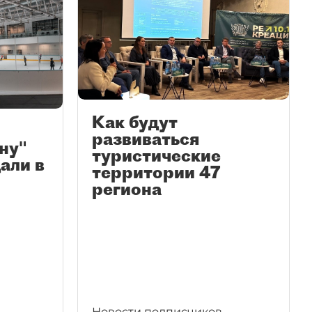
Как будут
развиваться
ну"
туристические
али в
территории 47
региона
Новости подписчиков