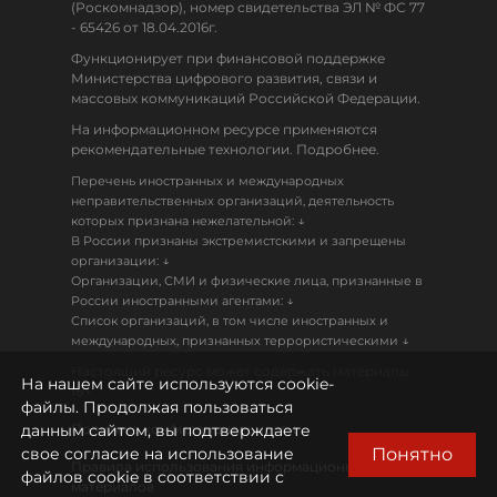
(Роскомнадзор), номер свидетельства ЭЛ № ФС 77
- 65426 от 18.04.2016г.
Функционирует при финансовой поддержке
Министерства цифрового развития, связи и
массовых коммуникаций Российской Федерации.
На информационном ресурсе применяются
рекомендательные технологии. Подробнее.
Перечень иностранных и международных
неправительственных организаций, деятельность
↓
которых признана нежелательной:
В России признаны экстремистскими и запрещены
↓
организации:
Организации, СМИ и физические лица, признанные в
↓
России иностранными агентами:
Список организаций, в том числе иностранных и
↓
международных, признанных террористическими
Настоящий ресурс может содержать материалы
На нашем сайте используются cookie-
18+
файлы. Продолжая пользоваться
данным сайтом, вы подтверждаете
Политика конфиденциальности
Понятно
свое согласие на использование
Правила использования информационных
файлов cookie в соответствии с
материалов