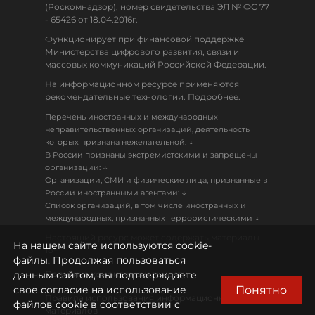
(Роскомнадзор), номер свидетельства ЭЛ № ФС 77
- 65426 от 18.04.2016г.
Функционирует при финансовой поддержке
Министерства цифрового развития, связи и
массовых коммуникаций Российской Федерации.
На информационном ресурсе применяются
рекомендательные технологии. Подробнее.
Перечень иностранных и международных
неправительственных организаций, деятельность
↓
которых признана нежелательной:
В России признаны экстремистскими и запрещены
↓
организации:
Организации, СМИ и физические лица, признанные в
↓
России иностранными агентами:
Список организаций, в том числе иностранных и
↓
международных, признанных террористическими
Настоящий ресурс может содержать материалы
На нашем сайте используются cookie-
18+
файлы. Продолжая пользоваться
данным сайтом, вы подтверждаете
Политика конфиденциальности
Понятно
свое согласие на использование
Правила использования информационных
файлов cookie в соответствии с
материалов