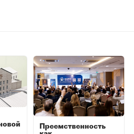
новой
Преемственность
как