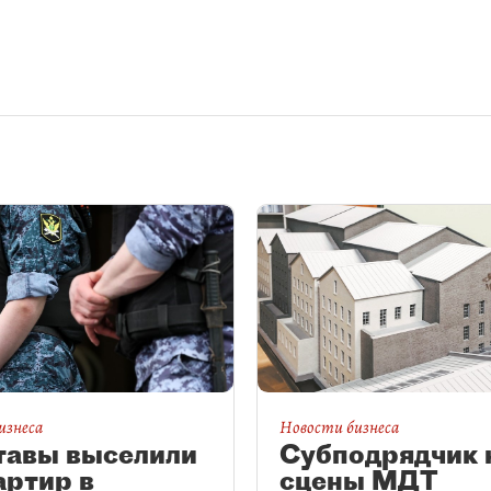
изнеса
Новости бизнеса
тавы выселили
Субподрядчик 
артир в
сцены МДТ