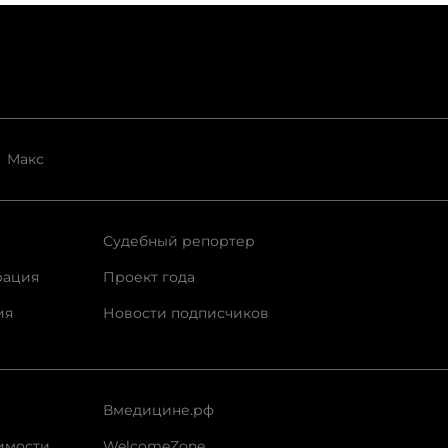
Макс
Судебный репортер
рация
Проект года
ия
Новости подписчиков
Вмедицине.рф
имости
WelcomeZone