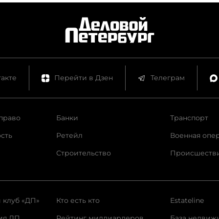
акте
Перейти в Дзен
Телеграм
право
Банки
Транспорт
сть
Ретейл
Военная опе
Строительство
Происшеств
 клуб «ДП»
Кто есть кто
Estateline
ия ДП
Рейтинг миллиардеров
База недвиж