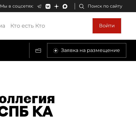
Мы в соцсетях:
Поиск по сайту
ма
Кто есть Кто
Войти
Заявка на размещение
оллегия
(СПБ КА