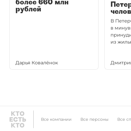
более 660 млн
Петер
рублей
челов
В Петер
в минув
принуди
из жиль
Дарья Ковалёнок
Дмитри
Все компании
Все персоны
Все с