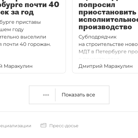
бурге почти 40
попросил
ек за год
приостановить
исполнительно
бурге приставы
производство
шем году
тельно выселили
Субподрядчик
я почти 40 горожан.
на строительстве нов
МДТ в Петербурге про
о приостановке
й Маракулин
Дмитрий Маракулин
исполнительного
производства
на 42 млн рублей.
Показать все
пециализации
Пресс-досье