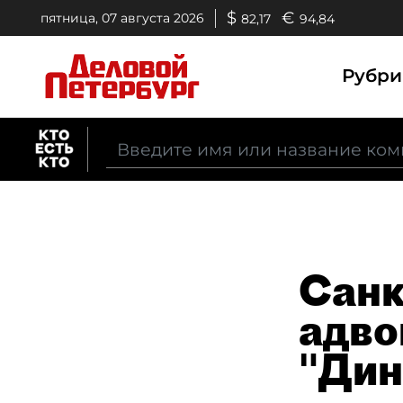
$
€
пятница, 07 августа 2026
82,17
94,84
Рубр
Санк
адво
"Дин