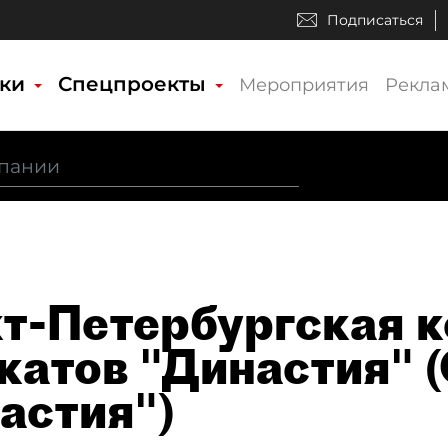
Подписаться
ики
Спецпроекты
Мероприятия
Рекла
т-Петербургская к
катов "Династия" 
астия")