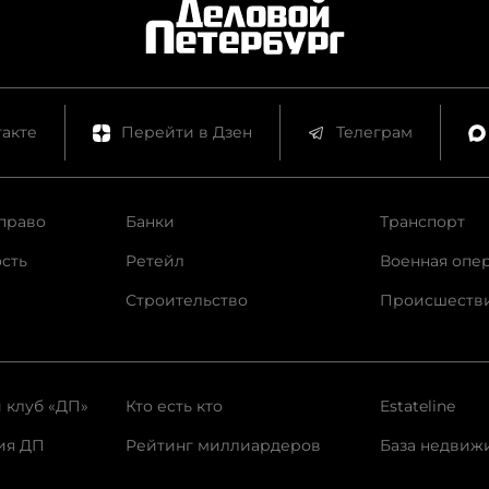
акте
Перейти в Дзен
Телеграм
право
Банки
Транспорт
сть
Ретейл
Военная опе
Строительство
Происшеств
 клуб «ДП»
Кто есть кто
Estateline
ия ДП
Рейтинг миллиардеров
База недвиж