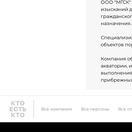
ООО "МГСК"
изысканий д
гражданског
назначения.
Специализи
объектов по
Компания об
акватории, 
выполнения 
прибрежных 
Все компании
Все персоны
Все с