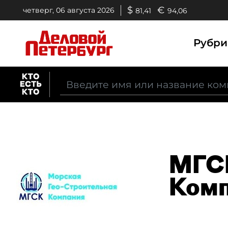
$
€
четверг, 06 августа 2026
81,41
94,06
Рубр
МГСК
Комп