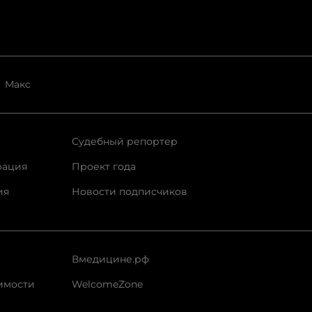
Макс
Судебный репортер
рация
Проект года
ия
Новости подписчиков
Вмедицине.рф
имости
WelcomeZone