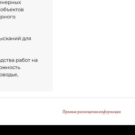
женерных
 объектов
урного
ысканий для
дства работ на
можность
оводье,
Правила размещения информации