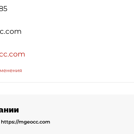
-85
c.com
occ.com
зменения
ании
:
https://mgeocc.com