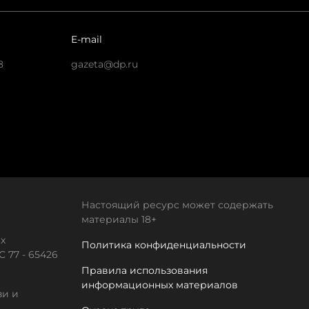
E-mail
8
gazeta@dp.ru
Настоящий ресурс может содержать
материалы 18+
х
Политика конфиденциальности
 77 - 65426
Правила использования
информационных материалов
зи и