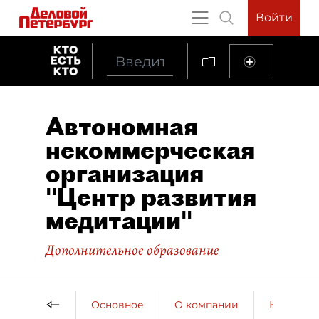
Войти
Автономная
некоммерческая
организация
"Центр развития
медитации"
Дополнительное образование
Основное
О компании
Контактн