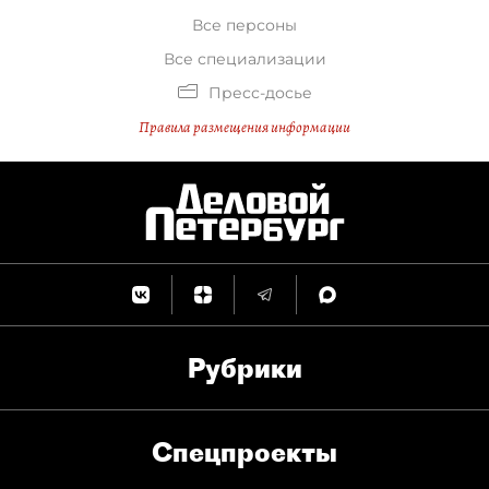
Все персоны
Все специализации
Пресс-досье
Правила размещения информации
Рубрики
Спец­проекты