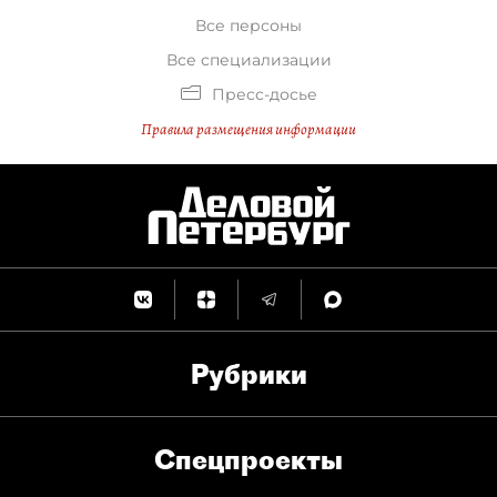
Все персоны
Все специализации
Пресс-досье
Правила размещения информации
Рубрики
Спец­проекты