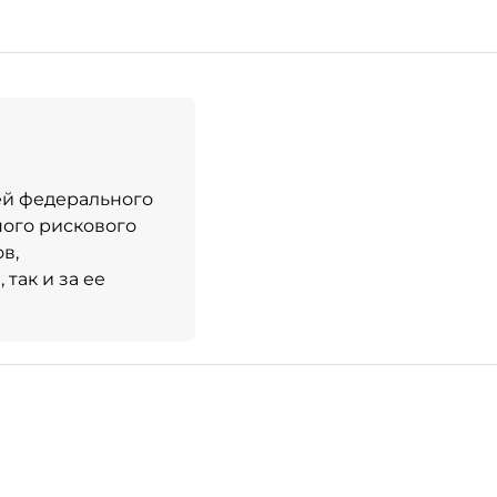
ей федерального
ного рискового
в,
так и за ее