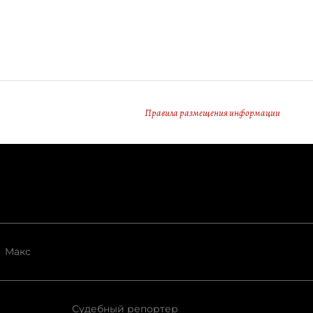
 ещё
 конце
те в
Правила размещения информации
Макс
Судебный репортер