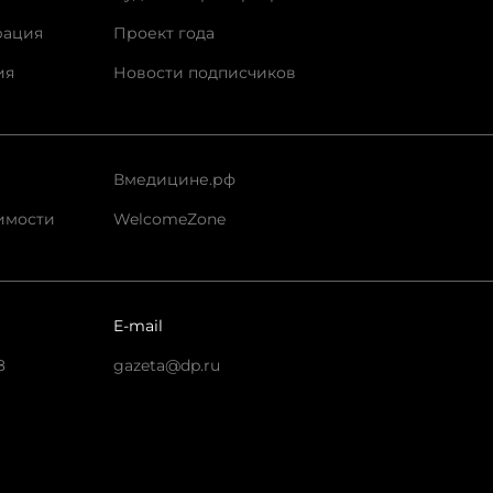
рация
Проект года
ия
Новости подписчиков
Вмедицине.рф
имости
WelcomeZone
E-mail
8
gazeta@dp.ru