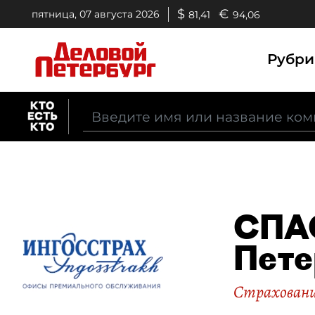
$
€
пятница, 07 августа 2026
81,41
94,06
Рубр
СПАО
Пете
Страхован