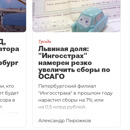
Д,
Тренды
атора
Львиная доля:
"Ингосстрах"
рбург
намерен резко
увеличить сборы по
ОСАГО
, кто
Петербургский филиал
ет будет
"Ингосстраха" в прошлом году
сора в
нарастил сборы на 7%, или
л
на 0,5 млрд рублей.
 на ЗСД,
Александр Пирожков
ское
м при