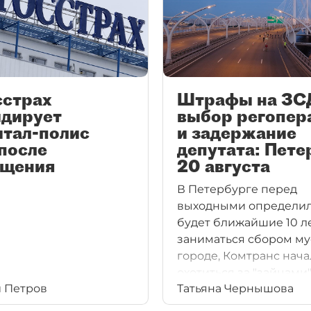
сстрах
Штрафы на ЗС
идирует
выбор регопер
итал-полис
и задержание
после
депутата: Пете
ощения
20 августа
В Петербурге перед
выходными определили
будет ближайшие 10 л
заниматься сбором му
городе, Комтранс нача
охотиться за "зайцами"
 Петров
Татьяна Чернышова
а депутата МО Волков
задержали с поличны