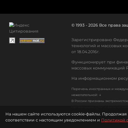
© 1993 - 2026 Все права 
Зарегистрировано Федера
технологий и массовых ко
от 18.04.2016г.
Функционирует при финан
массовых коммуникаций 
На информационном ресу
Перечень иностранных и междуна
↓
нежелательной:
В России признаны экстремистс
Организации, СМИ и физические 
Список организаций, в том числ
На нашем сайте используются cookie-файлы. Продолжая 
соответствии с настоящим уведомлением и
Политикой 