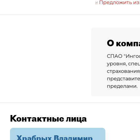
Предложить и
О комп
СПАО "Ингос
уровня, спе
страхования
представител
пределами.
Контактные лица
Храбрых Владимир