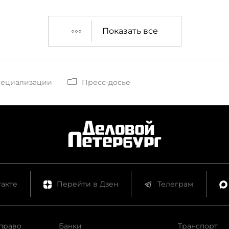
получении взятки. Что
произошло в городе в
Показать все
рабочей недели, читай
дайджесте "ДП".
пециализации
Пресс-досье
акте
Перейти в Дзен
Телеграм
право
Банки
Транспорт