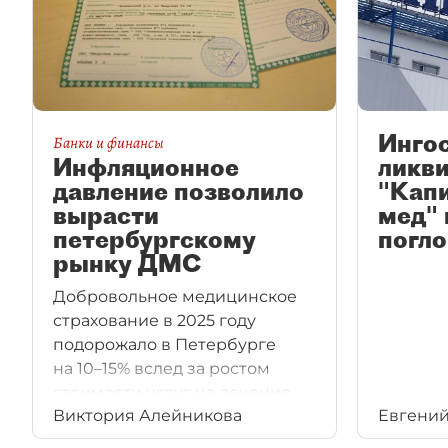
Инго
Банки и финансы
Инфляционное
ликв
давление позволило
"Кап
вырасти
мед" 
петербургскому
погл
рынку ДМС
Добровольное медицинское
страхование в 2025 году
подорожало в Петербурге
на 10–15% вслед за ростом
стоимости услуг на лечение.
Виктория Алейникова
Евгений