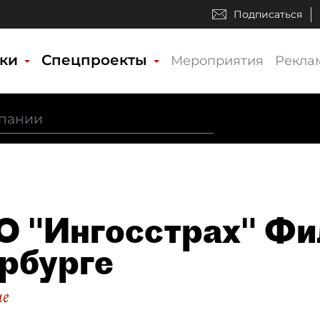
Подписаться
ики
Спецпроекты
Мероприятия
Рекла
 "Ингосстрах" Фил
рбурге
ие