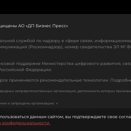
защищены АО «ДП Бизнес Пресс»
льной службой по надзору в сфере связи, информационны
ммуникаций (Роскомнадзор), номер свидетельства ЭЛ № ФС
совой поддержке Министерства цифрового развития, свя
Российской Федерации.
рсе применяются рекомендательные технологии. Подробн
родных неправительственных организаций, деятельность которых признан
↓
кими и запрещены организации:
↓
лица, признанные в России иностранными агентами:
↓
е иностранных и международных, признанных террористическими
пользоваться данным сайтом, вы подтверждаете свое согла
о конфиденциальности.