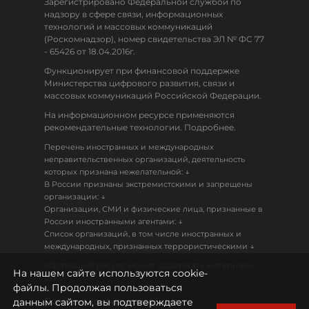
Зарегистрировано Федеральной службой по
надзору в сфере связи, информационных
технологий и массовых коммуникаций
(Роскомнадзор), номер свидетельства ЭЛ № ФС 77
- 65426 от 18.04.2016г.
Функционирует при финансовой поддержке
Министерства цифрового развития, связи и
массовых коммуникаций Российской Федерации.
На информационном ресурсе применяются
рекомендательные технологии. Подробнее.
Перечень иностранных и международных
неправительственных организаций, деятельность
↓
которых признана нежелательной:
В России признаны экстремистскими и запрещены
↓
организации:
Организации, СМИ и физические лица, признанные в
↓
России иностранными агентами:
Список организаций, в том числе иностранных и
↓
международных, признанных террористическими
Настоящий ресурс может содержать материалы
На нашем сайте используются cookie-
18+
файлы. Продолжая пользоваться
данным сайтом, вы подтверждаете
Политика конфиденциальности