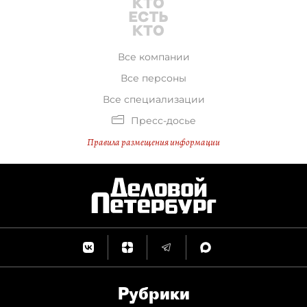
Все компании
Все персоны
Все специализации
Пресс-досье
Правила размещения информации
Рубрики