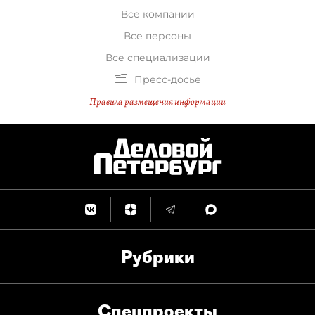
Все компании
Все персоны
Все специализации
Пресс-досье
Правила размещения информации
Рубрики
Спец­проекты