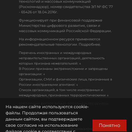
технологий и массовых коммуникаций
(Роскомнадзор), номер свидетельства ЭЛ № ФС 77
- 65426 от 18.04.2016г.
Функционирует при финансовой поддержке
Министерства цифрового развития, связи и
массовых коммуникаций Российской Федерации.
На информационном ресурсе применяются
рекомендательные технологии. Подробнее.
Перечень иностранных и международных
неправительственных организаций, деятельность
↓
которых признана нежелательной:
В России признаны экстремистскими и запрещены
↓
организации:
Организации, СМИ и физические лица, признанные в
↓
России иностранными агентами:
Список организаций, в том числе иностранных и
↓
международных, признанных террористическими
Настоящий ресурс может содержать материалы
На нашем сайте используются cookie-
18+
файлы. Продолжая пользоваться
данным сайтом, вы подтверждаете
Политика конфиденциальности
Понятно
свое согласие на использование
Правила использования информационных
файлов cookie в соответствии с