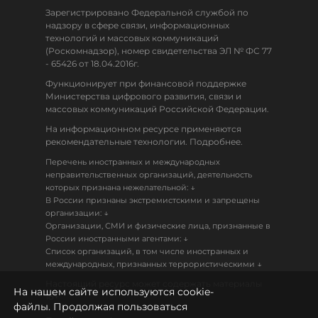
Зарегистрировано Федеральной службой по
надзору в сфере связи, информационных
технологий и массовых коммуникаций
(Роскомнадзор), номер свидетельства ЭЛ № ФС 77
- 65426 от 18.04.2016г.
Функционирует при финансовой поддержке
Министерства цифрового развития, связи и
массовых коммуникаций Российской Федерации.
На информационном ресурсе применяются
рекомендательные технологии. Подробнее.
Перечень иностранных и международных
неправительственных организаций, деятельность
↓
которых признана нежелательной:
В России признаны экстремистскими и запрещены
↓
организации:
Организации, СМИ и физические лица, признанные в
↓
России иностранными агентами:
Список организаций, в том числе иностранных и
↓
международных, признанных террористическими
Настоящий ресурс может содержать материалы
На нашем сайте используются cookie-
18+
файлы. Продолжая пользоваться