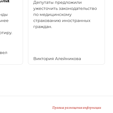
сла
Депутаты предложили
ужесточить законодательство
енды
по медицинскому
ьнее
страхованию иностранных
граждан.
ртиру.
авел
Виктория Алейникова
Правила размещения информации