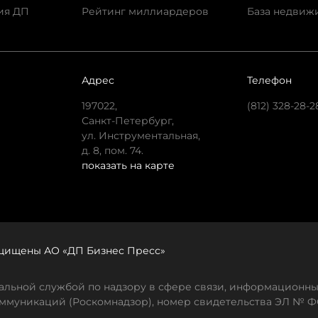
ия ДП
Рейтинг миллиардеров
База недвиж
Адрес
Телефон
197022,
(812) 328-28-2
Санкт-Петербург,
ул. Инструментальная,
д. 8, пом. 74.
показать на карте
защищены АО «ДП Бизнес Пресс»
льной службой по надзору в сфере связи, информационны
ммуникаций (Роскомнадзор), номер свидетельства ЭЛ № ФС