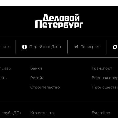
акте
Перейти в Дзен
Телеграм
право
Банки
Транспорт
сть
Ретейл
Военная опе
Строительство
Происшеств
 клуб «ДП»
Кто есть кто
Estateline