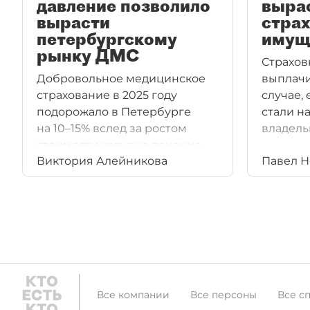
давление позволило
выра
вырасти
стра
петербургскому
имущ
рынку ДМС
Страхов
Добровольное медицинское
выплачи
страхование в 2025 году
случае,
подорожало в Петербурге
стали н
на 10–15% вслед за ростом
владель
стоимости услуг на лечение.
Виктория Алейникова
Павел Н
Все компании
Все персоны
Все с