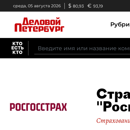
$
€
среда, 05 августа 2026
80,93
93,19
Рубр
Стра
"Рос
Страхован