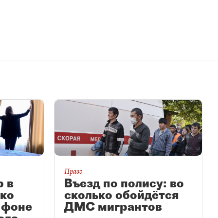
Право
р в
Въезд по полису: во
зко
сколько обойдётся
 фоне
ДМС мигрантов