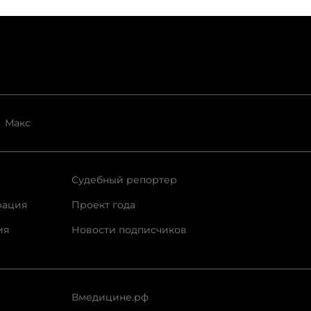
Макс
Судебный репортер
рация
Проект года
ия
Новости подписчиков
Вмедицине.рф