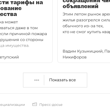
сокращения чи
сти тарифы на
объявлений
хование
ества
Этим летом рынок ар
жилья разогрелся сил
ка может
обычного из–за тех,
ваться даже в том
кто не смог купить ква
 если причиной пожара
арушения со стороны
ца имущества.
Вадим Кузьмицкий, П
етупский
Никифоров
Показать все
пециализации
Пресс-досье