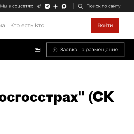
Мы в соцсетях:
Поиск по сайту
ма
Кто есть Кто
Войти
Заявка на размещение
осгосстрах" (СК