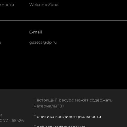
имости
WelcomeZone
E-mail
8
gazeta@dp.ru
Настоящий ресурс может содержать
материалы 18+
х
Политика конфиденциальности
 77 - 65426