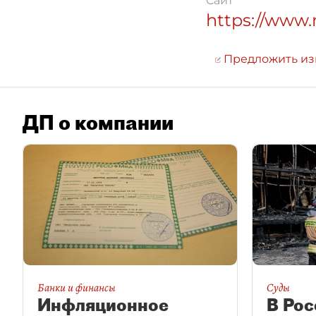
Сайт
https://www.
Предложить и
ДП о компании
Банки и финансы
Суды
Инфляционное
В Рос