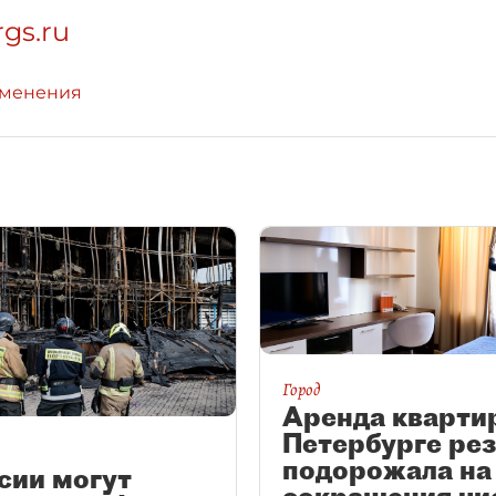
rgs.ru
зменения
Город
Аренда кварти
Петербурге ре
подорожала на
сии могут