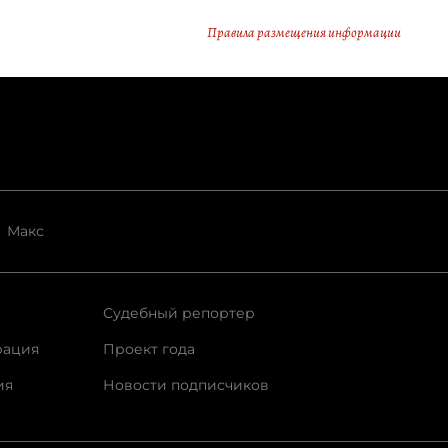
Правила размещения информации
Макс
Судебный репортер
рация
Проект года
ия
Новости подписчиков