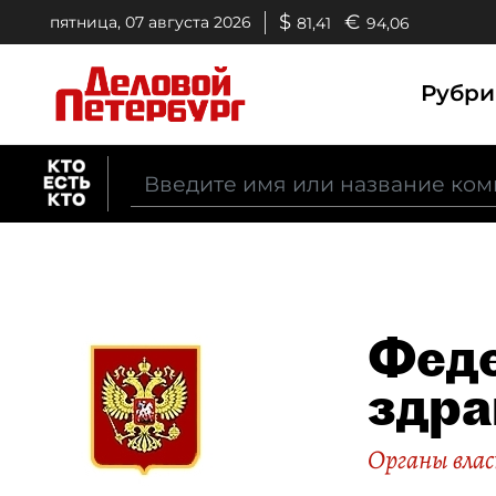
$
€
пятница, 07 августа 2026
81,41
94,06
Рубр
Феде
здра
Органы вла