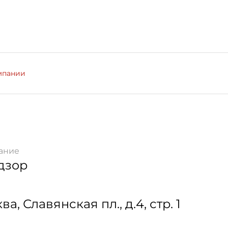
мпании
ание
дзор
ква
,
Славянская пл., д.4, стр. 1