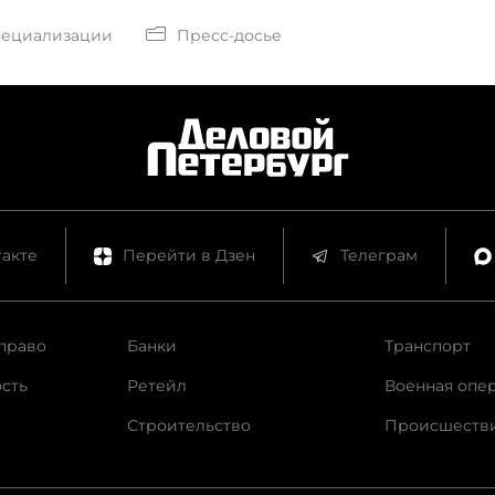
пециализации
Пресс-досье
акте
Перейти в Дзен
Телеграм
право
Банки
Транспорт
сть
Ретейл
Военная опе
Строительство
Происшеств