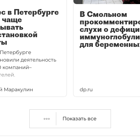
с в Петербурге
В Смольном
 чаще
прокомментир
зывать
слухи о дефици
становкой
иммуноглобули
ты
для беременны
в Петербурге
новили деятельность
0 компаний–
елей.
й Маракулин
dp.ru
Показать все