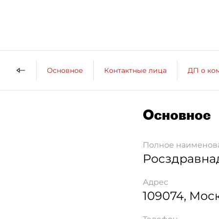
Основное
Контактные лица
ДП о ко
Основное
Полное наименов
Росздравна
Адрес
109074
,
Мос