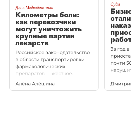
Суды
День Медработника
Бизне
Километры боли:
стали
как перевозчики
нака
могут уничтожить
прио
крупные партии
рабо
лекарств
За год 
Российское законодательство
приоста
в области транспортировки
почти 5
фармакологических
нарушит
препаратов — жёсткое.
При любом отклонении
Алёна Алёшина
Дмитри
от температурного режима
медпрепарат подлежит
уничтожению.