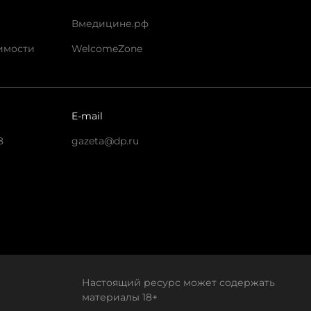
Вмедицине.рф
имости
WelcomeZone
E-mail
8
gazeta@dp.ru
Настоящий ресурс может содержать
материалы 18+