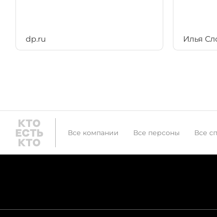
dp.ru
Илья Сл
Все компании
Все персоны
Все с