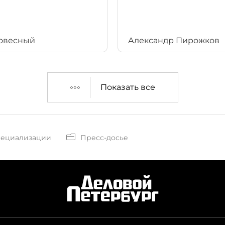
овесный
Александр Пирожков
Показать все
пециализации
Пресс-досье