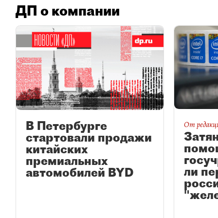
ДП о компании
В Петербурге
От редакц
Затян
стартовали продажи
помо
китайских
госу
премиальных
ли пе
автомобилей BYD
росс
"жел