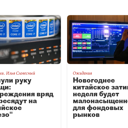
ии. Илья Словесный
Ожидания
ули руку
Новогоднее
щи:
китайское зати
чреждения вряд
неделя будет
ресядут на
малонасыщенн
ийское
для фондовых
езо"
рынков