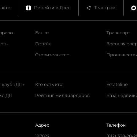
акте
Перейти в Дзен
Телеграм
право
Банки
Транспорт
сть
Ретейл
Военная опе
Строительство
Происшеств
 клуб «ДП»
Кто есть кто
Estateline
ия ДП
Рейтинг миллиардеров
База недвиж
Адрес
Телефон
197022,
(812) 328-28-2