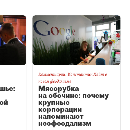
Комментарий. Константин Хайт о
новом феодализме
шье:
Мясорубка
на обочине: почему
ой
крупные
корпорации
напоминают
неофеодализм