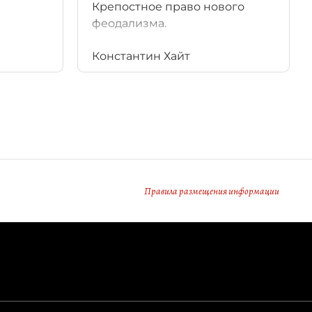
Крепостное право нового
феодализма.
Константин Хайт
Правила размещения информации