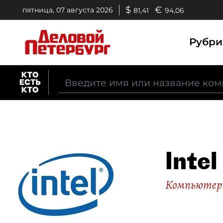
$
€
пятница, 07 августа 2026
81,41
94,06
Рубр
Inte
Компьютер