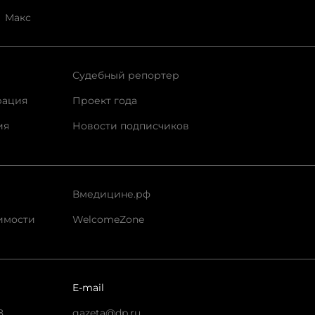
Макс
Судебный репортер
рация
Проект года
ия
Новости подписчиков
Вмедицине.рф
имости
WelcomeZone
E-mail
8
gazeta@dp.ru