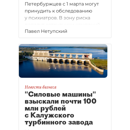
Петербуржцев с 1 марта могут
принудить к обследованию
у психиатров. В зону риска
попадут сотрудники компаний
Павел Нетупский
сферы торговли, общепита, ЖКХ
и ряда производств. Клиники
смогут заработать на таких
процедурах миллионы рублей.
Новости бизнеса
"Силовые машины"
взыскали почти 100
млн рублей
с Калужского
турбинного завода