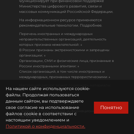
Функционирует при финансовой поддержке
Министерства цифрового развития, связи и
массовых коммуникаций Российской Федерации.
На информационном ресурсе применяются
рекомендательные технологии. Подробнее.
Перечень иностранных и международных
неправительственных организаций, деятельность
↓
которых признана нежелательной:
В России признаны экстремистскими и запрещены
↓
организации:
Организации, СМИ и физические лица, признанные в
↓
России иностранными агентами:
Список организаций, в том числе иностранных и
↓
международных, признанных террористическими
Настоящий ресурс может содержать материалы
На нашем сайте используются cookie-
18+
файлы. Продолжая пользоваться
данным сайтом, вы подтверждаете
Политика конфиденциальности
Понятно
свое согласие на использование
Правила использования информационных
файлов cookie в соответствии с
материалов
настоящим уведомлением и
Политикой о конфиденциальности.
Охрана труда