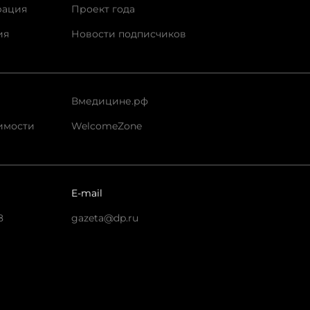
рация
Проект года
ия
Новости подписчиков
Вмедицине.рф
имости
WelcomeZone
E-mail
8
gazeta@dp.ru