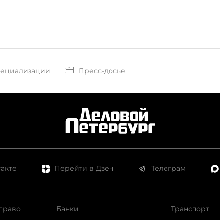
пециализации
Пресс-досье
акте
Перейти в Дзен
Телеграм
право
Банки
Транспорт