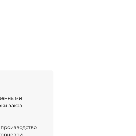
твенными
ки заказ
о производство
корневой