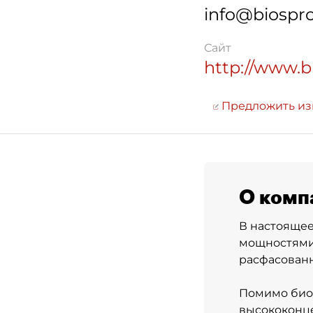
info@biospro
Сайт
http://www.b
Предложить и
О комп
В настояще
мощностями
расфасованн
Помимо биог
высококонц