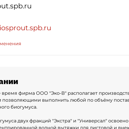
ut.spb.ru
iosprout.spb.ru
зменения
ании
е время фирма ООО "Эко-В" располагает производс
 позволяющими выполнить любой по объёму постав
ого биогумуса.
умуса двух фракций "Экстра" и "Универсал" освоен
ентрированной водной вытяжки для листовой и вне