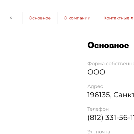
Основное
О компании
Контактные 
Основное
Форма собственн
ООО
Адрес
196135
,
Санк
Телефон
(812) 331-56-
Эл. почта