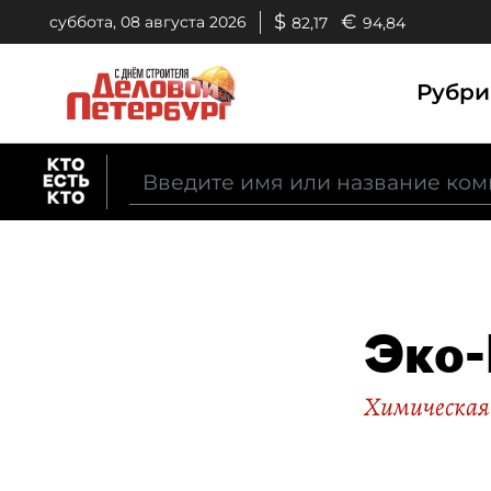
$
€
суббота, 08 августа 2026
82,17
94,84
Рубр
Эко-
Химическая