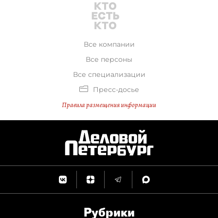
Все компании
Все персоны
Все специализации
Пресс-досье
Правила размещения информации
Рубрики