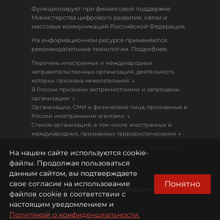
Функционирует при финансовой поддержке
Министерства цифрового развития, связи и
массовых коммуникаций Российской Федерации.
На информационном ресурсе применяются
рекомендательные технологии. Подробнее.
Перечень иностранных и международных
неправительственных организаций, деятельность
↓
которых признана нежелательной:
В России признаны экстремистскими и запрещены
↓
организации:
Организации, СМИ и физические лица, признанные в
↓
России иностранными агентами:
Список организаций, в том числе иностранных и
↓
международных, признанных террористическими
Настоящий ресурс может содержать материалы
На нашем сайте используются cookie-
18+
файлы. Продолжая пользоваться
данным сайтом, вы подтверждаете
Политика конфиденциальности
Понятно
свое согласие на использование
Правила использования информационных
файлов cookie в соответствии с
материалов
настоящим уведомлением и
Политикой о конфиденциальности.
Охрана труда