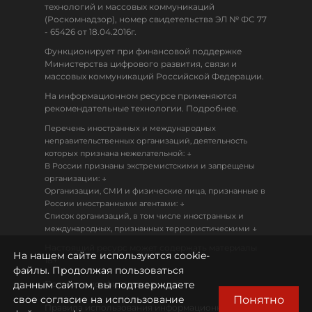
технологий и массовых коммуникаций
(Роскомнадзор), номер свидетельства ЭЛ № ФС 77
- 65426 от 18.04.2016г.
Функционирует при финансовой поддержке
Министерства цифрового развития, связи и
массовых коммуникаций Российской Федерации.
На информационном ресурсе применяются
рекомендательные технологии. Подробнее.
Перечень иностранных и международных
неправительственных организаций, деятельность
↓
которых признана нежелательной:
В России признаны экстремистскими и запрещены
↓
организации:
Организации, СМИ и физические лица, признанные в
↓
России иностранными агентами:
Список организаций, в том числе иностранных и
↓
международных, признанных террористическими
Настоящий ресурс может содержать материалы
На нашем сайте используются cookie-
18+
файлы. Продолжая пользоваться
данным сайтом, вы подтверждаете
Политика конфиденциальности
Понятно
свое согласие на использование
Правила использования информационных