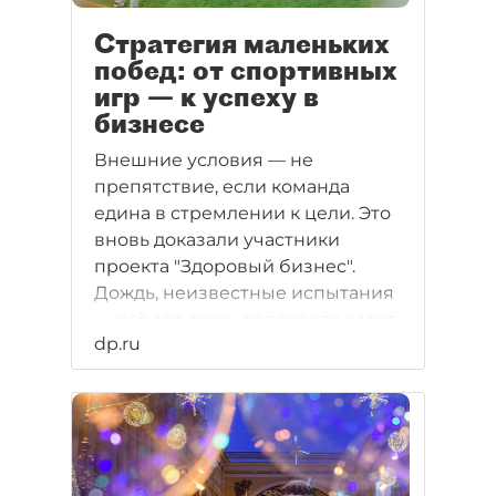
Стратегия маленьких
побед: от спортивных
игр — к успеху в
бизнесе
Внешние условия — не
препятствие, если команда
едина в стремлении к цели. Это
вновь доказали участники
проекта "Здоровый бизнес".
Дождь, неизвестные испытания
— всё это лишь подогрело азарт.
dp.ru
Независимо от результатов
турнира, победителем себя
чувствовал каждый. Так работает
эффект от корпоративных
состязаний. В случае с
мероприятием "ДП" — польза от