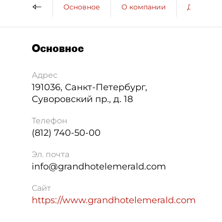
Основное
О компании
ДП о ко
Основное
Адрес
191036
,
Санкт-Петербург
,
Суворовский пр., д. 18
Телефон
(812) 740-50-00
Эл. почта
info@grandhotelemerald.com
Сайт
https://www.grandhotelemerald.com