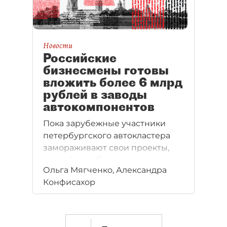
Новости
Российские
бизнесмены готовы
вложить более 6 млрд
рублей в заводы
автокомпонентов
Пока зарубежные участники
петербургского автокластера
замораживают свои проекты,
российские бизнесмены спешат
Ольга Мягченко, Александра
закрепиться в отрасли и готовы
Конфисахор
вложить в заводы
автокомпонентов более 6 млрд
рублей.