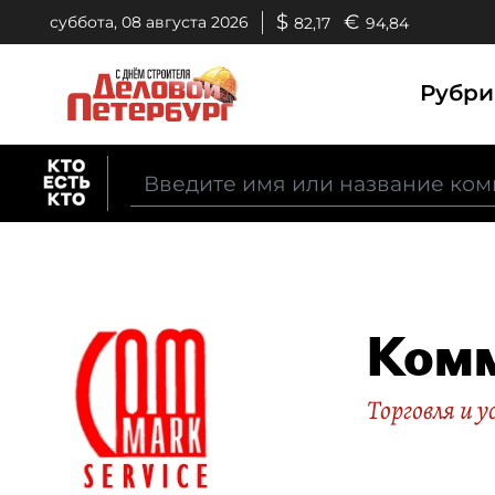
$
€
суббота, 08 августа 2026
82,17
94,84
Рубр
Комм
Торговля и у