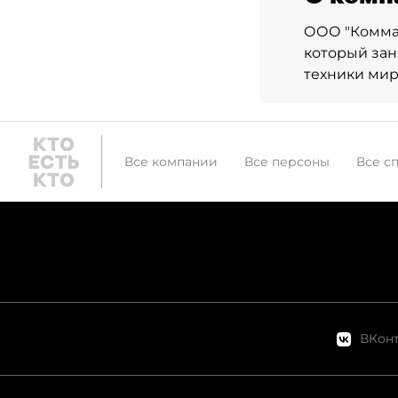
ООО "Комма
который за
техники мир
Все компании
Все персоны
Все с
ВКонт