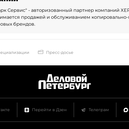
рк Сервис" - авторизованный партнер компаний XE
нимается продажей и обслуживанием копировально
овых брендов.
пециализации
Пресс-досье
акте
Перейти в Дзен
Телеграм