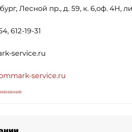
бург
,
Лесной пр., д. 59, к. 6,оф. 4Н, ли
54, 612-19-31
k-service.ru
commark-service.ru
зменения
ании