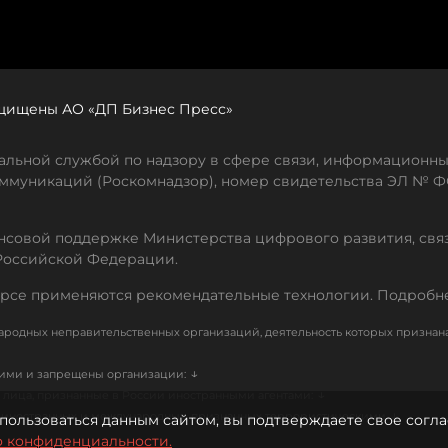
защищены АО «ДП Бизнес Пресс»
льной службой по надзору в сфере связи, информационны
ммуникаций (Роскомнадзор), номер свидетельства ЭЛ № ФС
совой поддержке Министерства цифрового развития, свя
Российской Федерации.
рсе применяются рекомендательные технологии. Подробн
родных неправительственных организаций, деятельность которых признан
↓
кими и запрещены организации:
↓
лица, признанные в России иностранными агентами:
↓
е иностранных и международных, признанных террористическими
пользоваться данным сайтом, вы подтверждаете свое согла
о конфиденциальности.