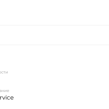
ости
ание
rvice