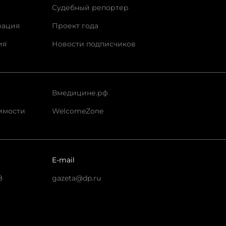
Судебный репортер
рация
Проект года
ия
Новости подписчиков
Вмедицине.рф
имости
WelcomeZone
E-mail
8
gazeta@dp.ru