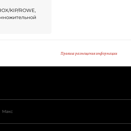
ROX/KIP/ROWE,
-множительной
Правила размещения информации
Макс