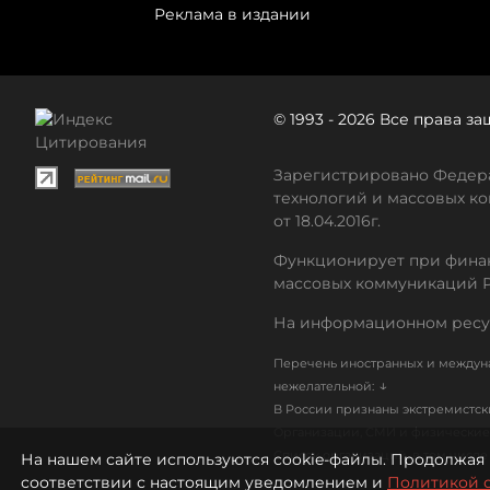
Реклама в издании
© 1993 - 2026 Все права 
Зарегистрировано Федера
технологий и массовых ко
от 18.04.2016г.
Функционирует при финан
массовых коммуникаций 
На информационном ресу
Перечень иностранных и междуна
↓
нежелательной:
В России признаны экстремистс
Организации, СМИ и физические 
Список организаций, в том числ
На нашем сайте используются cookie-файлы. Продолжая 
соответствии с настоящим уведомлением и
Политикой 