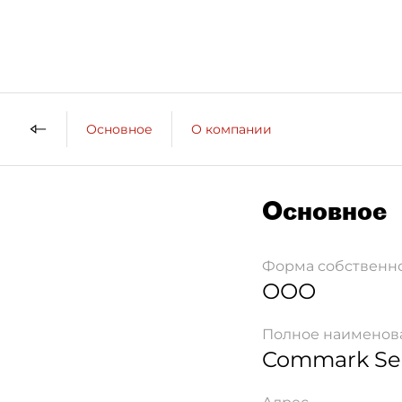
Основное
О компании
Основное
Форма собственн
ООО
Полное наименов
Commark Se