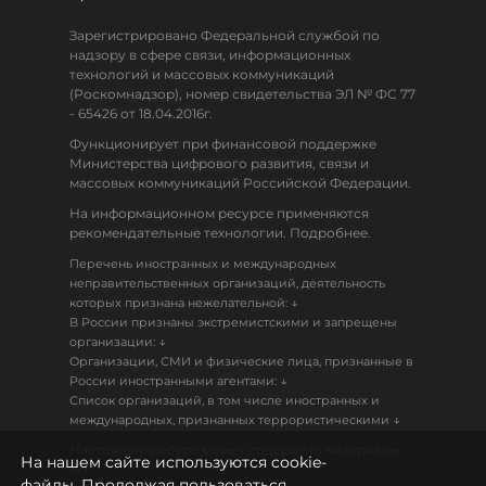
Зарегистрировано Федеральной службой по
надзору в сфере связи, информационных
технологий и массовых коммуникаций
(Роскомнадзор), номер свидетельства ЭЛ № ФС 77
- 65426 от 18.04.2016г.
Функционирует при финансовой поддержке
Министерства цифрового развития, связи и
массовых коммуникаций Российской Федерации.
На информационном ресурсе применяются
рекомендательные технологии. Подробнее.
Перечень иностранных и международных
неправительственных организаций, деятельность
↓
которых признана нежелательной:
В России признаны экстремистскими и запрещены
↓
организации:
Организации, СМИ и физические лица, признанные в
↓
России иностранными агентами:
Список организаций, в том числе иностранных и
↓
международных, признанных террористическими
Настоящий ресурс может содержать материалы
На нашем сайте используются cookie-
18+
файлы. Продолжая пользоваться