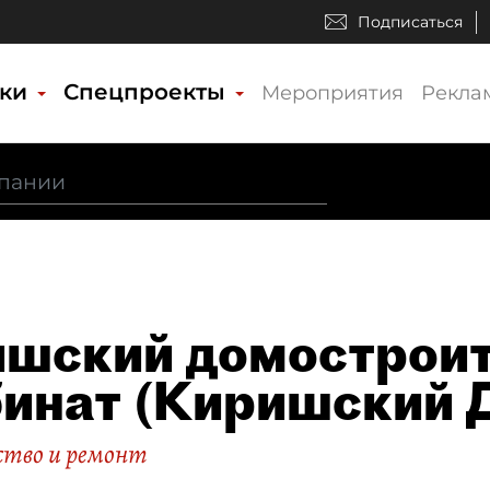
Подписаться
ики
Спецпроекты
Мероприятия
Рекла
шский домострои
инат (Киришский 
тво и ремонт