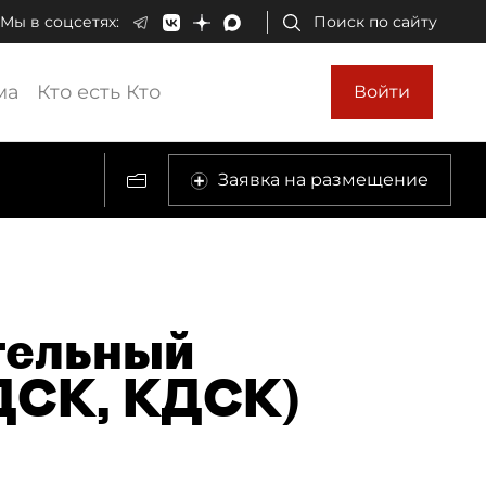
Мы в соцсетях:
Поиск по сайту
ма
Кто есть Кто
Войти
Заявка на размещение
тельный
ДСК, КДСК)