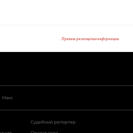
Правила размещения информации
Макс
Судебный репортер
рация
Проект года