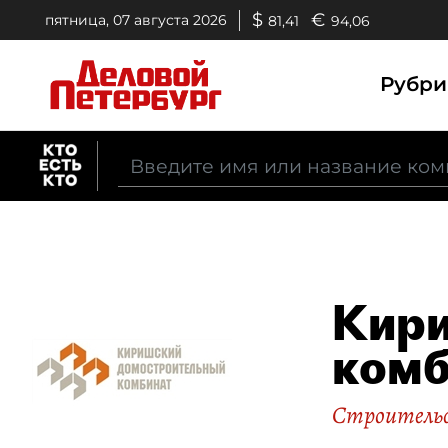
$
€
пятница, 07 августа 2026
81,41
94,06
Рубр
Кири
комб
Строительс