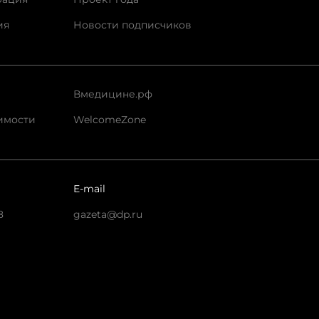
ия
Новости подписчиков
Вмедицине.рф
имости
WelcomeZone
E-mail
8
gazeta@dp.ru