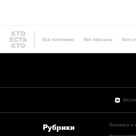
Все компании
Все персоны
Все с
ВКонт
Финансы и 
Рубрики
Недвижимо