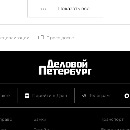
Показать все
пециализации
Пресс-досье
акте
Перейти в Дзен
Телеграм
право
Банки
Транспорт
сть
Ретейл
Военная опе