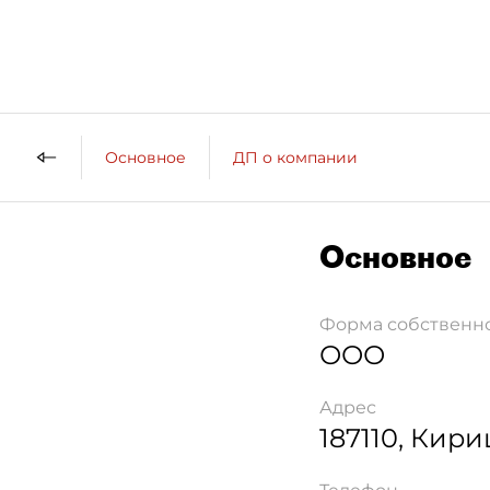
Основное
ДП о компании
Основное
Форма собственн
ООО
Адрес
187110
,
Кири