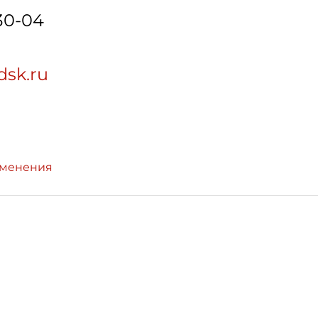
-30-04
dsk.ru
зменения