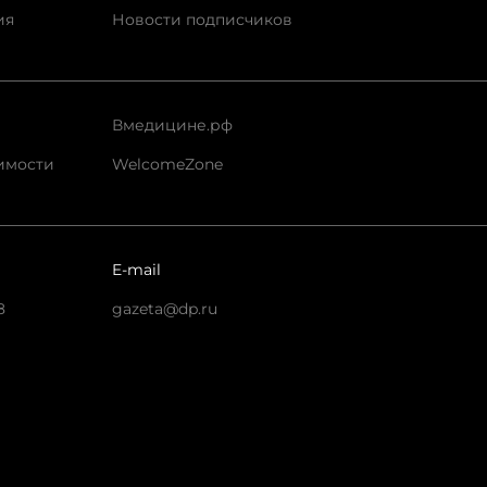
ия
Новости подписчиков
Вмедицине.рф
имости
WelcomeZone
E-mail
8
gazeta@dp.ru