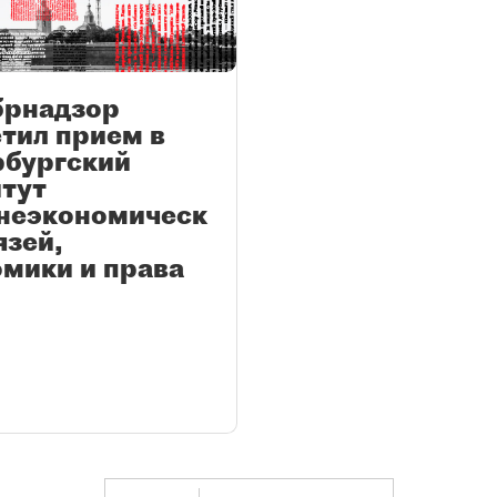
брнадзор
тил прием в
рбургский
тут
неэкономическ
язей,
мики и права