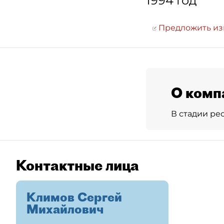
1994 год
Предложить и
О комп
В стадии ре
Контактные лица
Климов Сергей
Михайлович