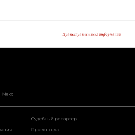
Правила размещения информации
Макс
Судебный репортер
рация
Проект года