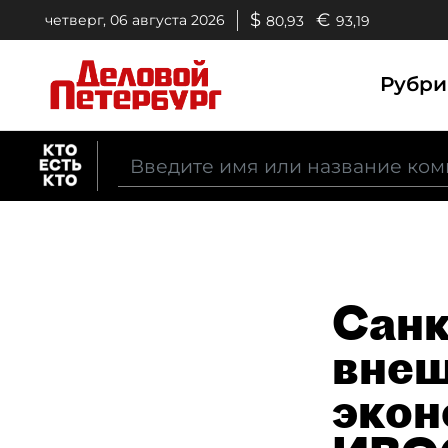
$
€
четверг, 06 августа 2026
80,93
93,19
Рубр
Санк
внеш
экон