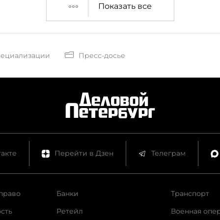
Показать все
пециализации
Пресс-досье
акте
Перейти в Дзен
Телеграм
право
Банки
Транспорт
сть
Ретейл
Военная опе