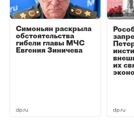
Симоньян раскрыла
Росо
обстоятельства
запре
гибели главы МЧС
Пете
Евгения Зиничева
инсти
внеш
их св
эконо
dp.ru
dp.ru