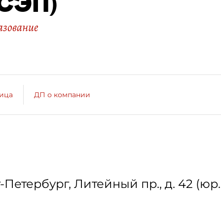
СЭП)
азование
лица
ДП о компании
-Петербург
,
Литейный пр., д. 42 (юр