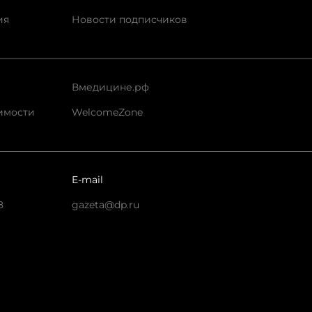
ия
Новости подписчиков
Вмедицине.рф
имости
WelcomeZone
E-mail
8
gazeta@dp.ru