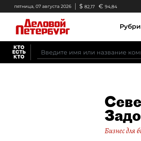
$
€
пятница, 07 августа 2026
82,17
94,84
Рубр
Севе
Зад
Бизнес для б