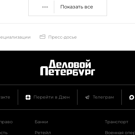
Показать все
пециализации
Пресс-досье
акте
Перейти в Дзен
Телеграм
право
Банки
Транспорт
сть
Ретейл
Военная опе