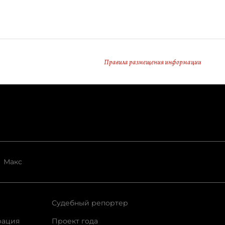
Правила размещения информации
Макс
Судебный репортер
рация
Проект года