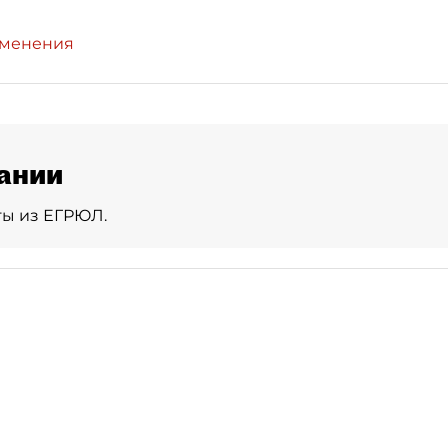
зменения
ании
ты из ЕГРЮЛ.