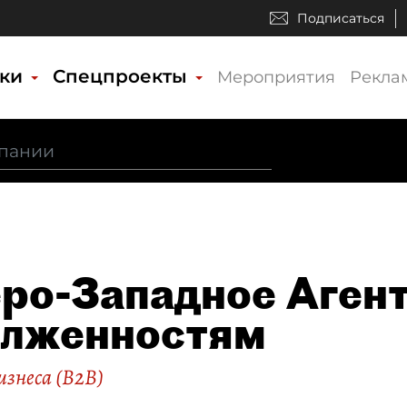
Подписаться
ики
Спецпроекты
Мероприятия
Рекла
ро-Западное Агент
олженностям
изнеса (B2B)