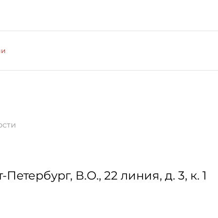
ии
ости
т-Петербург
,
В.О., 22 линия, д. 3, к. 1