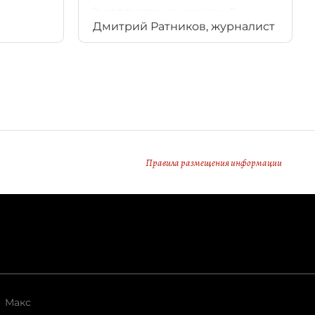
"эксплуатационниками".
Дмитрий Ратников, журналист
Правила размещения информации
Макс