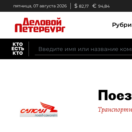
$
€
пятница, 07 августа 2026
82,17
94,84
Рубр
Поез
Транспортн