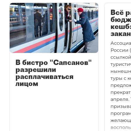
Всё р
бюдже
кешб
закан
Ассоциа
России 
ссылкой
В бистро "Сапсанов"
туристи
разрешили
нынешн
расплачиваться
туры с 
лицом
предлож
прекрат
апреля.
призыва
програм
желающ
восполь