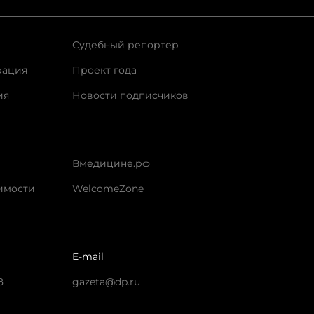
Судебный репортер
рация
Проект года
ия
Новости подписчиков
Вмедицине.рф
имости
WelcomeZone
E-mail
8
gazeta@dp.ru