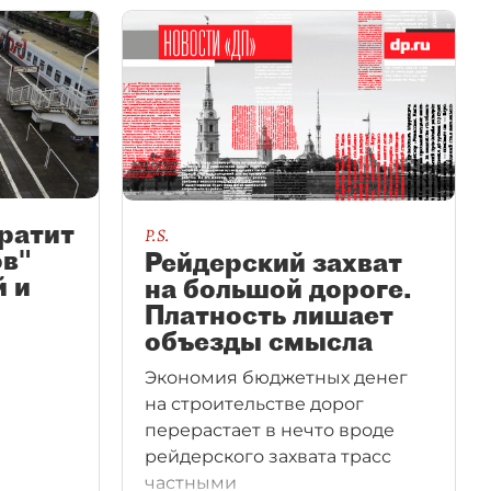
ратит
P.S.
ов"
Рейдерский захват
 и
на большой дороге.
Платность лишает
объезды смысла
Экономия бюджетных денег
на строительстве дорог
перерастает в нечто вроде
рейдерского захвата трасс
частными