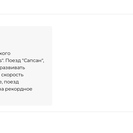
кого
. Поезд "Сапсан",
развивать
 скорость
е, поезд
за рекордное