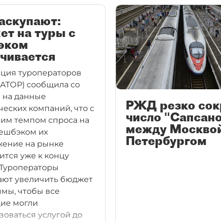
аскупают:
т на туры с
эком
чивается
ция туроператоров
(АТОР) сообщила со
 на данные
РЖД резко сок
ческих компаний, что с
число "Сапсан
им темпом спроса на
между Москвой
кешбэком их
Петербургом
ение на рынке
ится уже к концу
 Туроператоры
ют увеличить бюджет
мы, чтобы все
ие могли
зоваться услугой до