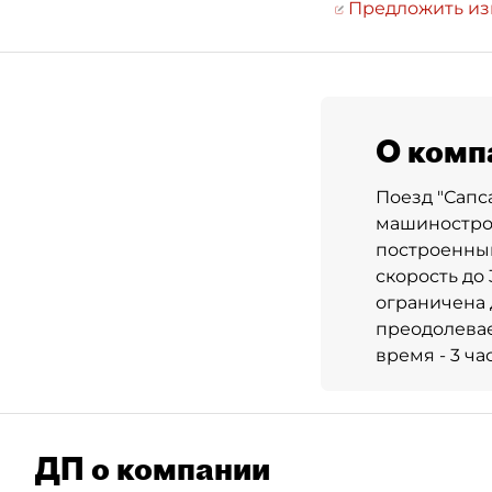
Предложить и
О комп
Поезд "Сапс
машинострои
построенный
скорость до 
ограничена 
преодолевае
время - 3 ча
ДП о компании