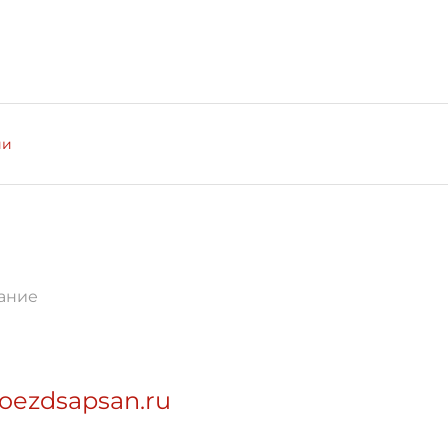
ии
ание
poezdsapsan.ru