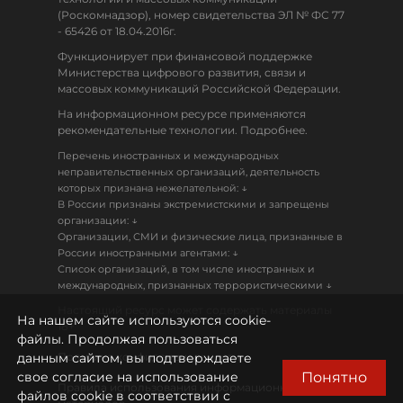
(Роскомнадзор), номер свидетельства ЭЛ № ФС 77
- 65426 от 18.04.2016г.
Функционирует при финансовой поддержке
Министерства цифрового развития, связи и
массовых коммуникаций Российской Федерации.
На информационном ресурсе применяются
рекомендательные технологии. Подробнее.
Перечень иностранных и международных
неправительственных организаций, деятельность
↓
которых признана нежелательной:
В России признаны экстремистскими и запрещены
↓
организации:
Организации, СМИ и физические лица, признанные в
↓
России иностранными агентами:
Список организаций, в том числе иностранных и
↓
международных, признанных террористическими
Настоящий ресурс может содержать материалы
На нашем сайте используются cookie-
18+
файлы. Продолжая пользоваться
данным сайтом, вы подтверждаете
Политика конфиденциальности
Понятно
свое согласие на использование
Правила использования информационных
файлов cookie в соответствии с