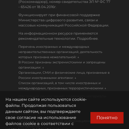
(Роскомнадзор), номер свидетельства ЭЛ № ФС 77
- 65426 от 18.04.2016г.
Функционирует при финансовой поддержке
Министерства цифрового развития, связи и
массовых коммуникаций Российской Федерации.
На информационном ресурсе применяются
рекомендательные технологии. Подробнее.
Перечень иностранных и международных
неправительственных организаций, деятельность
↓
которых признана нежелательной:
В России признаны экстремистскими и запрещены
↓
организации:
Организации, СМИ и физические лица, признанные в
↓
России иностранными агентами:
Список организаций, в том числе иностранных и
↓
международных, признанных террористическими
Настоящий ресурс может содержать материалы
На нашем сайте используются cookie-
18+
файлы. Продолжая пользоваться
данным сайтом, вы подтверждаете
Политика конфиденциальности
Понятно
свое согласие на использование
Правила использования информационных
файлов cookie в соответствии с
материалов