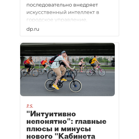
последовательно внедряет
искусственный интеллект в
городское управление,
медицину, транспорт и ЖКХ,
dp.ru
превращая ИИ из эксперимента
в повседневный инструмент.
P.S.
"Интуитивно
непонятно": главные
плюсы и минусы
нового "Кабинета