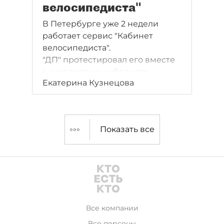
велосипедиста"
В Петербурге уже 2 недели
работает сервис "Кабинет
велосипедиста".
"ДП" протестировал его вместе
с экспертами и убедился,
Екатерина Кузнецова
что итог совпадает
с изначальной концепцией,
но пока реализован не до конца.
Показать все
Все компании
Все персоны