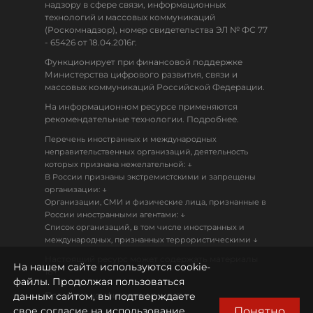
надзору в сфере связи, информационных
технологий и массовых коммуникаций
(Роскомнадзор), номер свидетельства ЭЛ № ФС 77
- 65426 от 18.04.2016г.
Функционирует при финансовой поддержке
Министерства цифрового развития, связи и
массовых коммуникаций Российской Федерации.
На информационном ресурсе применяются
рекомендательные технологии. Подробнее.
Перечень иностранных и международных
неправительственных организаций, деятельность
↓
которых признана нежелательной:
В России признаны экстремистскими и запрещены
↓
организации:
Организации, СМИ и физические лица, признанные в
↓
России иностранными агентами:
Список организаций, в том числе иностранных и
↓
международных, признанных террористическими
Настоящий ресурс может содержать материалы
На нашем сайте используются cookie-
18+
файлы. Продолжая пользоваться
данным сайтом, вы подтверждаете
Политика конфиденциальности
Понятно
свое согласие на использование