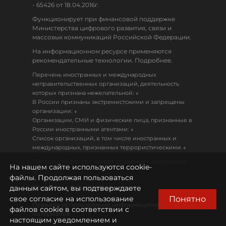
- 65426 от 18.04.2016г.
Функционирует при финансовой поддержке
Министерства цифрового развития, связи и
массовых коммуникаций Российской Федерации.
На информационном ресурсе применяются
рекомендательные технологии. Подробнее.
Перечень иностранных и международных
неправительственных организаций, деятельность
↓
которых признана нежелательной:
В России признаны экстремистскими и запрещены
↓
организации:
Организации, СМИ и физические лица, признанные в
↓
России иностранными агентами:
Список организаций, в том числе иностранных и
↓
международных, признанных террористическими
Настоящий ресурс может содержать материалы
На нашем сайте используются cookie-
18+
файлы. Продолжая пользоваться
данным сайтом, вы подтверждаете
Политика конфиденциальности
Понятно
свое согласие на использование
Правила использования информационных
файлов cookie в соответствии с
материалов
настоящим уведомлением и