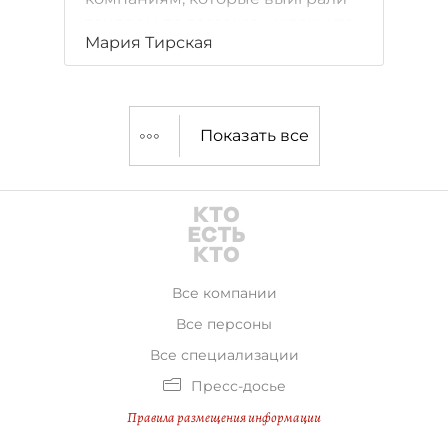
тендеры по госзаказу, и тем, кто
Мария Тирская
займется строительством
паркингов.
Показать все
Все компании
Все персоны
Все специализации
Пресс-досье
Правила размещения информации