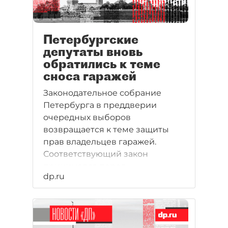
Петербургские
депутаты вновь
обратились к теме
сноса гаражей
Законодательное собрание
Петербурга в преддверии
очередных выборов
возвращается к теме защиты
прав владельцев гаражей.
Соответствующий закон
принимался перед
dp.ru
парламентскими выборами, но
гаражники считают его сырым.