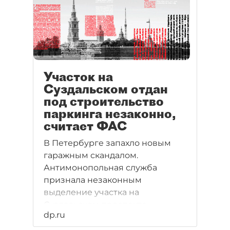
Участок на
Суздальском отдан
под строительство
паркинга незаконно,
считает ФАС
В Петербурге запахло новым
гаражным скандалом.
Антимонопольная служба
признала незаконным
выделение участка на
Суздальском проспекте,
dp.ru
занятого гаражами, под
строительство паркинга.