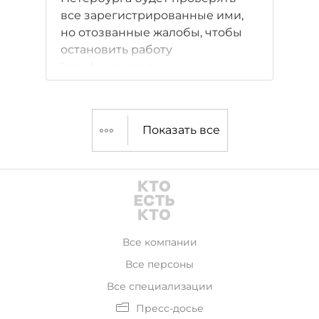
все зарегистрированные ими,
но отозванные жалобы, чтобы
остановить работу
"профессиональных
жалобщиков". Запретить
жаловаться УФАС не может,
поэтому мотивирует заказчиков
Показать все
не вести переговоры с
потенциальными
вымогателями.
Все компании
Все персоны
Все специализации
Пресс-досье