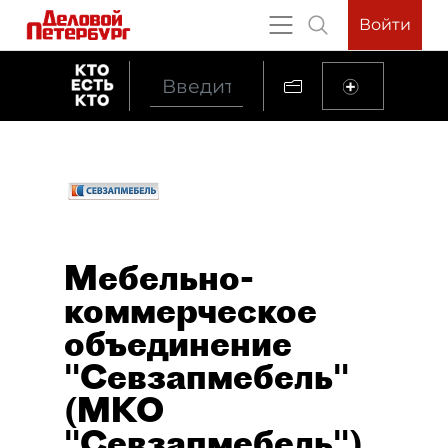
Войти
Мебельно-
коммерческое
объединение
"Севзапмебель"
(МКО
"Севзапмебель")