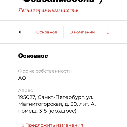
Лесная промышленность
Основное
О компании
ДП о ко
Основное
Форма собственности
АО
Адрес
195027
,
Санкт-Петербург
,
ул.
Магнитогорская, д. 30, лит. А,
помещ. 315 (юр.адрес)
Предложить изменения