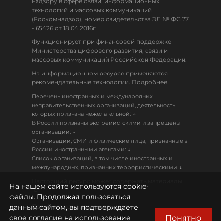
надзору в сфере связи, информационных
технологий и массовых коммуникаций
(Роскомнадзор), номер свидетельства ЭЛ № ФС 77
- 65426 от 18.04.2016г.
Функционирует при финансовой поддержке
Министерства цифрового развития, связи и
массовых коммуникаций Российской Федерации.
На информационном ресурсе применяются
рекомендательные технологии. Подробнее.
Перечень иностранных и международных
неправительственных организаций, деятельность
↓
которых признана нежелательной:
В России признаны экстремистскими и запрещены
↓
организации:
Организации, СМИ и физические лица, признанные в
↓
России иностранными агентами:
Список организаций, в том числе иностранных и
↓
международных, признанных террористическими
Настоящий ресурс может содержать материалы
На нашем сайте используются cookie-
18+
файлы. Продолжая пользоваться
данным сайтом, вы подтверждаете
Политика конфиденциальности
Понятно
свое согласие на использование