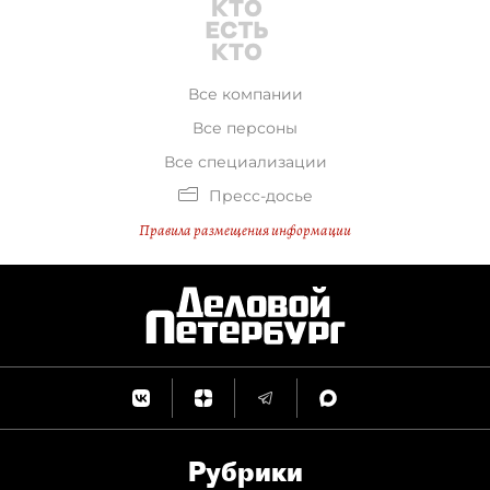
Все компании
Все персоны
Все специализации
Пресс-досье
Правила размещения информации
Рубрики