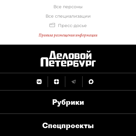
Все персоны
Все специализации
Пресс-досье
Правила размещения информации
Рубрики
Спец­проекты