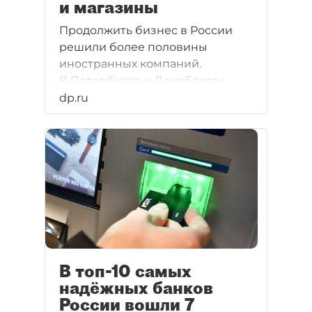
и магазины
Продолжить бизнес в России
решили более половины
иностранных компаний.
В Петербурге и Ленобласти
у западных собственников
dp.ru
остались заводы и бизнес–
центры, модные бренды
и торговые сети.
В топ-10 самых
надёжных банков
России вошли 7