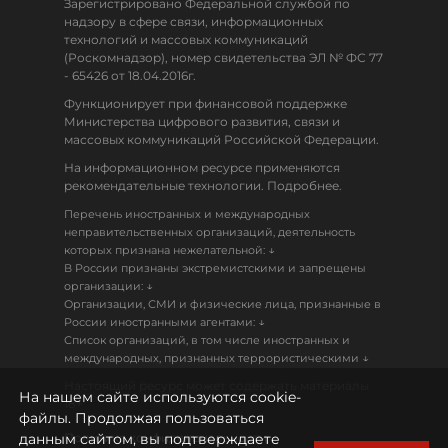
Зарегистрировано Федеральной службой по
надзору в сфере связи, информационных
технологий и массовых коммуникаций
(Роскомнадзор), номер свидетельства ЭЛ № ФС 77
- 65426 от 18.04.2016г.
Функционирует при финансовой поддержке
Министерства цифрового развития, связи и
массовых коммуникаций Российской Федерации.
На информационном ресурсе применяются
рекомендательные технологии. Подробнее.
Перечень иностранных и международных
неправительственных организаций, деятельность
↓
которых признана нежелательной:
В России признаны экстремистскими и запрещены
↓
организации:
Организации, СМИ и физические лица, признанные в
↓
России иностранными агентами:
Список организаций, в том числе иностранных и
↓
международных, признанных террористическими
Настоящий ресурс может содержать материалы
На нашем сайте используются cookie-
18+
файлы. Продолжая пользоваться
данным сайтом, вы подтверждаете
Политика конфиденциальности