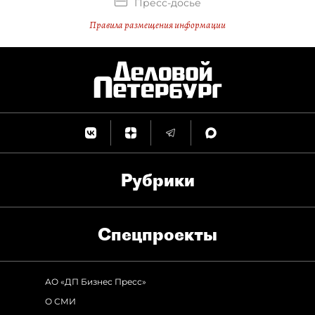
Пресс-досье
Правила размещения информации
Рубрики
Спец­проекты
АО «ДП Бизнес Пресс»
О СМИ