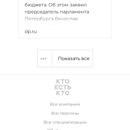
бюджета. Об этом заявил
председатель парламента
Петербурга Вячеслав
Макаров. До сих пор
dp.ru
Смольный тратил бюджетные
средства только на
официальные издания
городской администрации -
Показать все
например, "Петербургский
дневник".
Все компании
Все персоны
Все специализации