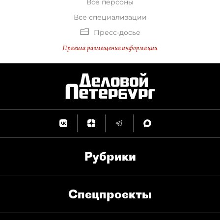
Все персоны
Все специализации
Пресс-досье
Правила размещения информации
Рубрики
Спец­проекты